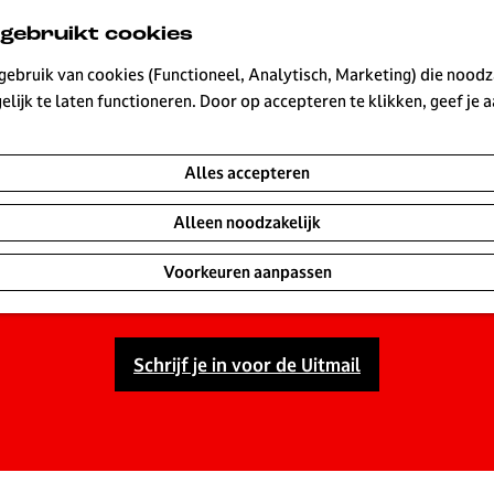
 gebruikt cookies
ebruik van cookies (Functioneel, Analytisch, Marketing) die noodza
lijk te laten functioneren. Door op accepteren te klikken, geef je
UITagenda Hilversu
Alles accepteren
Alleen noodzakelijk
r elke dag wat te beleven is. Ontdek de leukste concerten
morgen en dit weekend. Maak van je dagje uit in Hilversu
Voorkeuren aanpassen
Schrijf je in voor de Uitmail