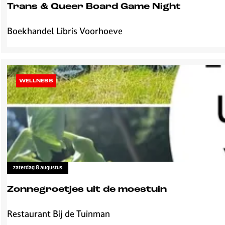
e
n
Trans & Queer Board Game Night
r
i
e
Boekhandel Libris Voorhoeve
T
&
r
K
a
l
n
a
s
WELLNESS
n
&
k
Q
r
u
e
e
i
e
s
r
B
zaterdag 8 augustus
o
a
Zonnegroetjes uit de moestuin
r
d
Restaurant Bij de Tuinman
Z
G