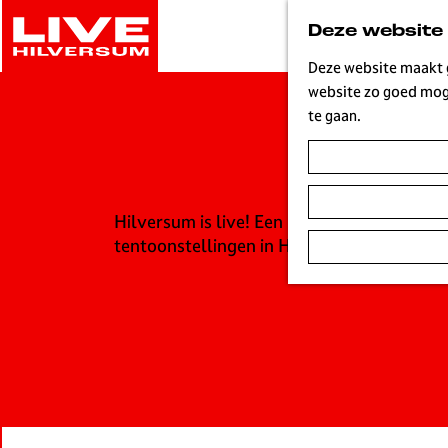
G
Deze website
a
n
Deze website maakt g
a
website zo goed moge
a
te gaan.
r
d
e
h
Hilversum is live! Een bruisende stad waa
o
tentoonstellingen in Hilversum. Vandaag, 
m
e
p
a
g
e
L
i