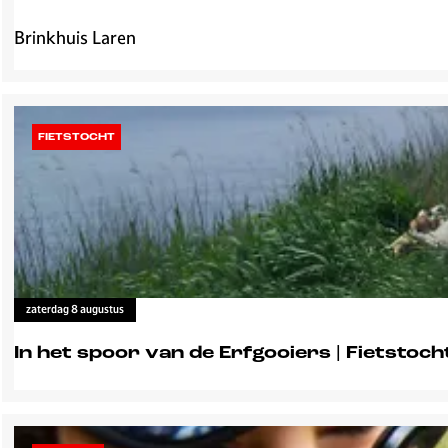
Brinkhuis Laren
M
a
d
S
c
FIETSTOCHT
i
e
n
c
e
D
r
zaterdag 8 augustus
o
o
In het spoor van de Erfgooiers | Fietstoch
g
i
I
j
n
s