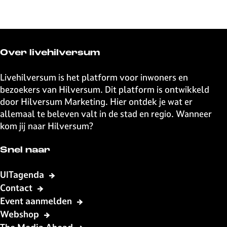
n
a
D
r
u
k
d
t
o
v
Over livehilversum
k
a
Livehilversum is het platform voor inwoners en
n
bezoekers van Hilversum. Dit platform is ontwikkeld
H
door Hilversum Marketing. Hier ontdek je wat er
i
allemaal te beleven valt in de stad en regio. Wanneer
l
kom jij naar Hilversum?
v
e
r
Snel naar
s
UITagenda
u
Contact
m
Event aanmelden
Webshop