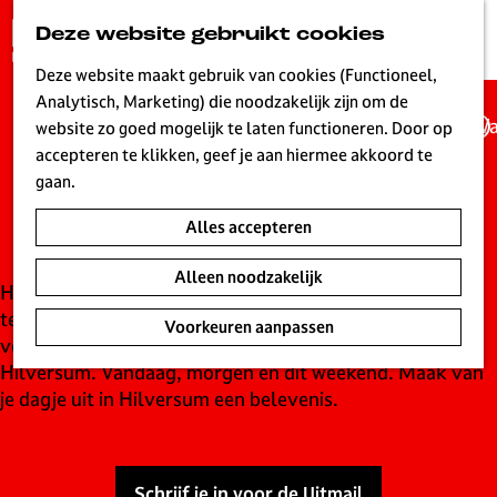
G
Deze website gebruikt cookies
K
Z
a
MENU
a
o
n
Deze website maakt gebruik van cookies (Functioneel,
a
e
a
Analytisch, Marketing) die noodzakelijk zijn om de
r
k
Wa
a
website zo goed mogelijk te laten functioneren. Door op
t
e
UITagenda
r
accepteren te klikken, geef je aan hiermee akkoord te
n
d
gaan.
Hilversum
e
Alles accepteren
h
o
Alleen noodzakelijk
m
Hilversum is live! Een bruisende stad waar elke dag wat
e
te beleven is. Ontdek de leukste concerten,
Voorkeuren aanpassen
p
voorstellingen, evenementen en tentoonstellingen in
a
Hilversum. Vandaag, morgen en dit weekend. Maak van
g
je dagje uit in Hilversum een belevenis.
e
L
i
Schrijf je in voor de Uitmail