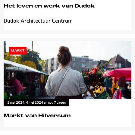
a
Het leven en werk van Dudok
d
h
Dudok Architectuur Centrum
H
u
e
i
t
s
l
e
MARKT
v
e
n
e
n
w
e
1 mei 2024, 4 mei 2024 en nog 7 dagen
r
k
Markt van Hilversum
v
a
M