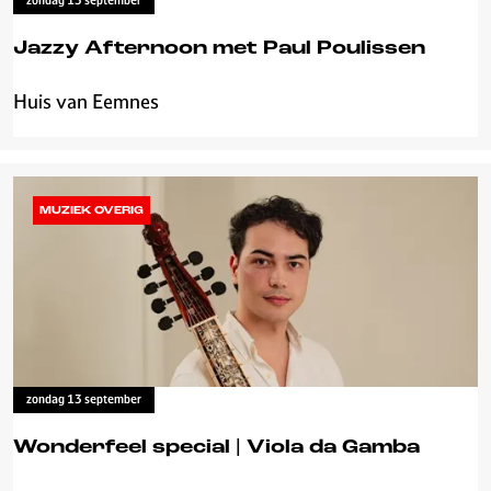
zondag 13 september
a
l
Jazzy Afternoon met Paul Poulissen
Huis van Eemnes
J
a
z
z
y
MUZIEK OVERIG
A
f
t
e
r
n
o
zondag 13 september
o
n
Wonderfeel special | Viola da Gamba
m