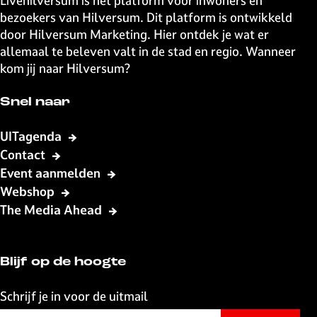
Livehilversum is het platform voor inwoners en
v
g
g
g
g
g
a
g
g
g
g
g
v
bezoekers van Hilversum. Dit platform is ontwikkeld
s
o
i
i
i
i
i
g
i
i
i
i
i
o
door Hilversum Marketing. Hier ontdek je wat er
r
r
n
n
n
n
n
i
n
n
n
n
n
l
allemaal te beleven valt in de stad en regio. Wanneer
o
i
a
a
a
a
a
n
a
a
a
a
a
g
kom jij naar Hilversum?
u
g
a
e
t
e
n
e
Snel naar
p
d
s
a
e
UITagenda
G
g
p
Contact
i
i
a
j
Event aanmelden
n
g
s
Webshop
a
i
b
The Media Ahead
n
r
a
e
c
Blijf op de hoogte
h
t
Schrijf je in voor de uitmail