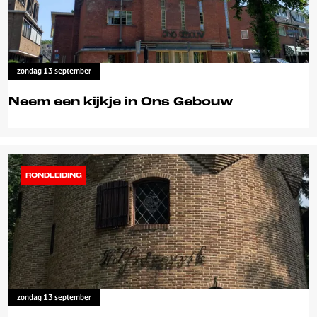
n
n
m
d
a
a
k
y
zondag 13 september
e
s
n
Neem een kijkje in Ons Gebouw
N
e
e
RONDLEIDING
m
e
e
n
k
i
j
zondag 13 september
k