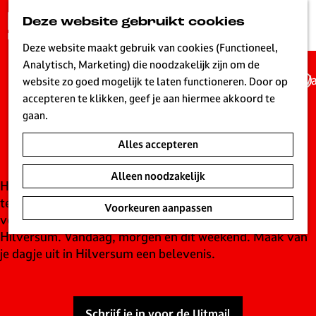
G
Deze website gebruikt cookies
K
Z
a
MENU
a
o
n
Deze website maakt gebruik van cookies (Functioneel,
a
e
a
Analytisch, Marketing) die noodzakelijk zijn om de
r
k
Wa
a
website zo goed mogelijk te laten functioneren. Door op
t
e
UITagenda
r
accepteren te klikken, geef je aan hiermee akkoord te
n
d
gaan.
Hilversum
e
Alles accepteren
h
o
Alleen noodzakelijk
m
Hilversum is live! Een bruisende stad waar elke dag wat
e
te beleven is. Ontdek de leukste concerten,
Voorkeuren aanpassen
p
voorstellingen, evenementen en tentoonstellingen in
a
Hilversum. Vandaag, morgen en dit weekend. Maak van
g
je dagje uit in Hilversum een belevenis.
e
L
i
Schrijf je in voor de Uitmail