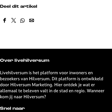
Deel dit artikel
D
D
D
D
e
e
e
e
e
e
e
e
l
l
l
l
d
d
d
d
e
e
e
e
z
z
z
z
Over livehilversum
e
e
e
e
p
p
p
p
Livehilversum is het platform voor inwoners en
a
a
a
a
bezoekers van Hilversum. Dit platform is ontwikkeld
g
g
g
g
door Hilversum Marketing. Hier ontdek je wat er
i
i
i
i
allemaal te beleven valt in de stad en regio. Wanneer
n
n
n
n
kom jij naar Hilversum?
a
a
a
a
o
o
o
o
Snel naar