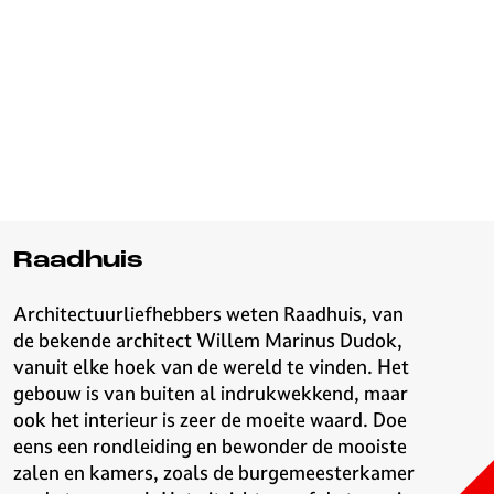
v
e
H
i
l
v
e
r
s
u
Raadhuis
m
Architectuurliefhebbers weten Raadhuis, van
de bekende architect Willem Marinus Dudok,
vanuit elke hoek van de wereld te vinden. Het
gebouw is van buiten al indrukwekkend, maar
ook het interieur is zeer de moeite waard. Doe
eens een rondleiding en bewonder de mooiste
zalen en kamers, zoals de burgemeesterkamer