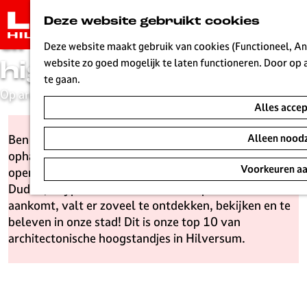
10x
G
Deze website gebruikt cookies
a
architectonische
n
Deze website maakt gebruik van cookies (Functioneel, Ana
|
|
|
a
website zo goed mogelijk te laten functioneren. Door op 
highlights
a
te gaan.
Op architectuursafari door Hilversum
r
Alles acce
d
e
Ben jij een fan van architectuur? Dan kan je je hart
Alleen noodz
h
ophalen in Hilversum. Een stad als
o
Voorkeuren a
openluchtmuseum, waar iconen schitteren zoals
m
Dudok, Cuypers en Duiker. Als het op architectuur
e
aankomt, valt er zoveel te ontdekken, bekijken en te
p
beleven in onze stad! Dit is onze top 10 van
a
architectonische hoogstandjes in Hilversum.
g
e
L
i