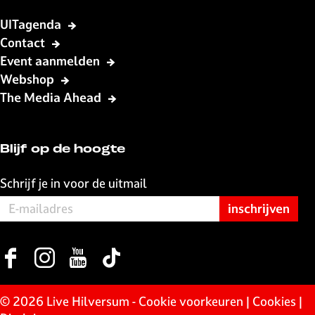
p
p
p
p
F
X
W
e
UITagenda
a
h
-
Contact
c
a
m
Event aanmelden
e
t
a
Webshop
b
s
i
The Media Ahead
o
A
l
o
p
k
p
Blijf op de hoogte
Schrijf je in voor de uitmail
F
I
Y
T
a
n
o
i
c
s
u
k
© 2026 Live Hilversum -
Cookie voorkeuren
|
Cookies
|