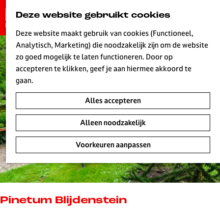
G
Deze website gebruikt cookies
K
Z
a
MENU
a
o
n
Deze website maakt gebruik van cookies (Functioneel,
a
e
a
Analytisch, Marketing) die noodzakelijk zijn om de website
r
k
W
a
zo goed mogelijk te laten functioneren. Door op
t
e
r
accepteren te klikken, geef je aan hiermee akkoord te
n
d
gaan.
e
Alles accepteren
h
o
Alleen noodzakelijk
m
e
Voorkeuren aanpassen
p
a
g
e
L
Pinetum Blijdenstein
i