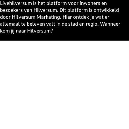
e
e
e
e
Livehilversum is het platform voor inwoners en
p
p
p
p
bezoekers van Hilversum. Dit platform is ontwikkeld
a
a
a
a
door Hilversum Marketing. Hier ontdek je wat er
g
g
g
g
allemaal te beleven valt in de stad en regio. Wanneer
i
i
i
i
kom jij naar Hilversum?
n
n
n
n
a
a
a
a
Snel naar
o
o
o
o
p
p
p
p
UITagenda
F
X
W
e
Contact
a
h
-
Event aanmelden
c
a
m
Webshop
e
t
a
The Media Ahead
b
s
i
o
A
l
o
p
Blijf op de hoogte
k
p
Schrijf je in voor de uitmail