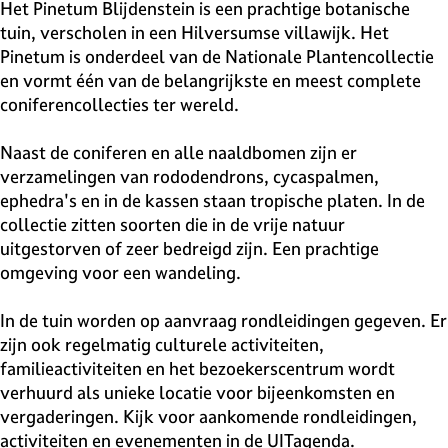
v
Het Pinetum Blijdenstein is een prachtige botanische
e
tuin, verscholen in een Hilversumse villawijk. Het
H
Pinetum is onderdeel van de Nationale Plantencollectie
i
en vormt één van de belangrijkste en meest complete
l
coniferencollecties ter wereld.
v
e
Naast de coniferen en alle naaldbomen zijn er
r
verzamelingen van rododendrons, cycaspalmen,
s
ephedra's en in de kassen staan tropische platen. In de
u
collectie zitten soorten die in de vrije natuur
m
uitgestorven of zeer bedreigd zijn. Een prachtige
omgeving voor een wandeling.
In de tuin worden op aanvraag rondleidingen gegeven. Er
zijn ook regelmatig culturele activiteiten,
familieactiviteiten en het bezoekerscentrum wordt
verhuurd als unieke locatie voor bijeenkomsten en
vergaderingen. Kijk voor aankomende rondleidingen,
activiteiten en evenementen in de UITagenda.