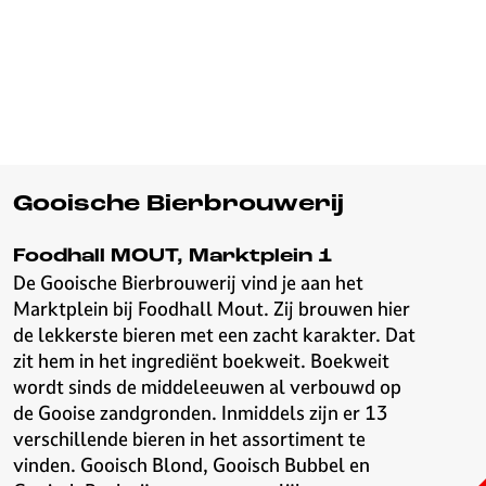
v
e
H
i
l
v
e
r
Gooische Bierbrouwerij
s
u
Foodhall MOUT, Marktplein 1
m
De Gooische Bierbrouwerij vind je aan het
Marktplein bij Foodhall Mout. Zij brouwen hier
de lekkerste bieren met een zacht karakter. Dat
zit hem in het ingrediënt boekweit. Boekweit
wordt sinds de middeleeuwen al verbouwd op
de Gooise zandgronden. Inmiddels zijn er 13
verschillende bieren in het assortiment te
vinden. Gooisch Blond, Gooisch Bubbel en