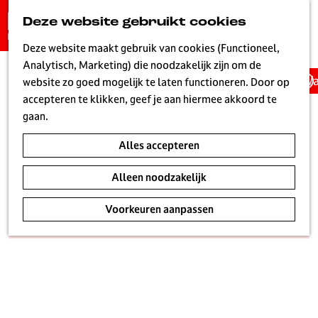
Biertje doen?
G
Deze website gebruikt cookies
K
Z
a
De leukste biercafés in Hilversum
MENU
a
o
n
Deze website maakt gebruik van cookies (Functioneel,
|
|
|
a
e
a
Analytisch, Marketing) die noodzakelijk zijn om de
r
k
Wa
a
website zo goed mogelijk te laten functioneren. Door op
t
e
r
accepteren te klikken, geef je aan hiermee akkoord te
n
d
gaan.
e
In Hilversum weten we wat lekker bier is. Van een
Alles accepteren
h
bruin café tot een hippe kroeg. We hebben zelfs een
o
eigen bierbrouwerij in foodhall Mout. Plof neer op het
Alleen noodzakelijk
m
terras, zoek een relaxed plekje binnen en bestel een
e
Voorkeuren aanpassen
biertje de tap. Proost op Hilversum!
p
a
g
e
L
i