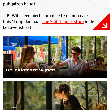
pubquizen houdt.
TIP
: Wil je een biertje om mee te nemen naar
huis? Loop dan naar
The Skiff Liquor Store
in de
Leeuwenstraat.
D
e
l
e
k
k
De lekkerste wijnen
e
r
V
Wil je eens een keer een wijntje plus doen,
s
e
dan zijn dit de beste drie adressen volgens
t
g
ons.
e
e
w
t
i