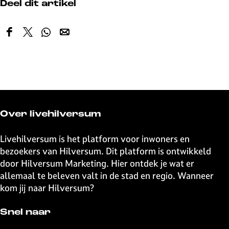
Deel dit artikel
We hebben onze koffie bucketlist voor je
k
onder elkaar gezet.
n
o
D
D
D
D
d
e
e
e
e
i
e
e
e
e
g
l
l
l
l
?
d
d
d
d
e
e
e
e
z
z
z
z
Over livehilversum
e
e
e
e
p
p
p
p
Livehilversum is het platform voor inwoners en
a
a
a
a
bezoekers van Hilversum. Dit platform is ontwikkeld
g
g
g
g
door Hilversum Marketing. Hier ontdek je wat er
i
i
i
i
allemaal te beleven valt in de stad en regio. Wanneer
n
n
n
n
kom jij naar Hilversum?
a
a
a
a
o
o
o
o
Snel naar
p
p
p
p