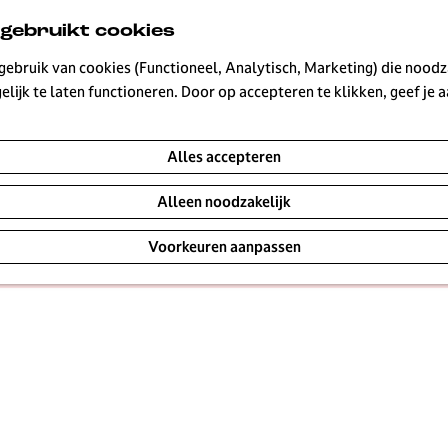
ns
 gebruikt cookies
ebruik van cookies (Functioneel, Analytisch, Marketing) die noodza
|
|
|
lijk te laten functioneren. Door op accepteren te klikken, geef je
Alles accepteren
en vers geschept ijs tijdens warme, zomerse dagen? Bij de
Alleen noodzakelijk
komen van tropische temperaturen. En weet je wat zo fijn 
Voorkeuren aanpassen
rijgbaar!