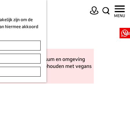
K
Z
MENU
a
o
kelijk zijn om de
a
e
 aan hiermee akkoord
r
k
Wa
t
e
n
ze ijssalons in Hilversum en omgeving
is: er wordt rekening gehouden met vegans