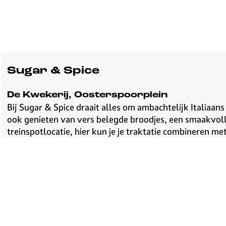
v
e
H
i
l
v
Sugar & Spice
e
r
De Kwekerij, Oosterspoorplein
s
Bij Sugar & Spice draait alles om ambachtelijk Italiaans
u
ook genieten van vers belegde broodjes, een smaakvolle
m
treinspotlocatie, hier kun je je traktatie combineren m