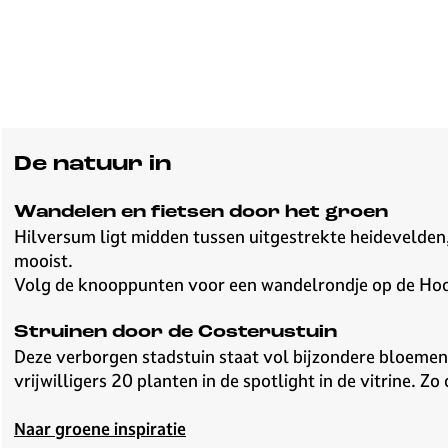
v
e
H
i
l
v
e
De natuur in
r
s
Wandelen en fietsen door het groen
u
Hilversum ligt midden tussen uitgestrekte heidevelden,
m
mooist.
Volg de knooppunten voor een wandelrondje op de Hoor
Struinen door de Costerustuin
Deze verborgen stadstuin staat vol bijzondere bloemen 
vrijwilligers 20 planten in de spotlight in de vitrine. Zo
Naar groene inspiratie