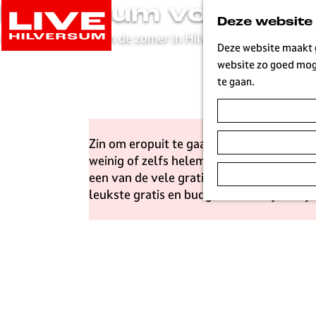
Hilversum voor nop
G
Deze website
a
Geniet voordelig van de zomer in Hilversum
n
Deze website maakt g
a
website zo goed moge
a
te gaan.
r
d
e
Zin om eropuit te gaan deze zomer, maar l
h
weinig of zelfs helemaal gratis. Trek de
o
een van de vele gratis evenementen in de
m
leukste gratis en budgetvriendelijke uitj
e
p
a
g
e
L
i