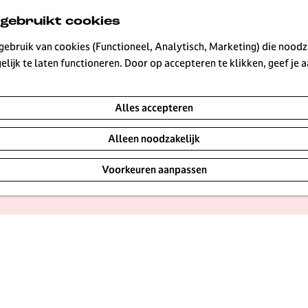
 gebruikt cookies
ebruik van cookies (Functioneel, Analytisch, Marketing) die noodza
|
|
|
lijk te laten functioneren. Door op accepteren te klikken, geef je
Alles accepteren
iever niet te veel geld uit te geven? Goed nieuws: in Hil
Alleen noodzakelijk
 natuur in wanneer de heide paars kleurt, ontdek culturel
Voorkeuren aanpassen
 stad. Ook voor kinderen zijn er genoeg avonturen te bel
es in Hilversum.