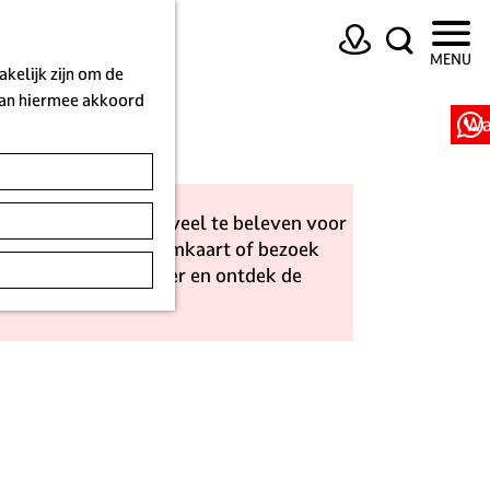
K
Z
MENU
a
o
kelijk zijn om de
a
e
 aan hiermee akkoord
r
k
Wa
t
e
n
versum is verrassend veel te beleven voor
e parels met je Museumkaart of bezoek
even. Lees snel verder en ontdek de