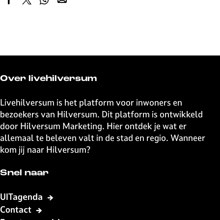
D
D
D
D
e
e
e
e
e
e
e
e
l
l
l
l
d
d
d
d
e
e
e
e
z
z
z
z
Over livehilversum
e
e
e
e
p
p
p
p
Livehilversum is het platform voor inwoners en
a
a
a
a
bezoekers van Hilversum. Dit platform is ontwikkeld
g
g
g
g
door Hilversum Marketing. Hier ontdek je wat er
i
i
i
i
allemaal te beleven valt in de stad en regio. Wanneer
n
n
n
n
kom jij naar Hilversum?
a
a
a
a
o
o
o
o
Snel naar
p
p
p
p
F
X
W
e
UITagenda
a
h
-
Contact
c
a
m