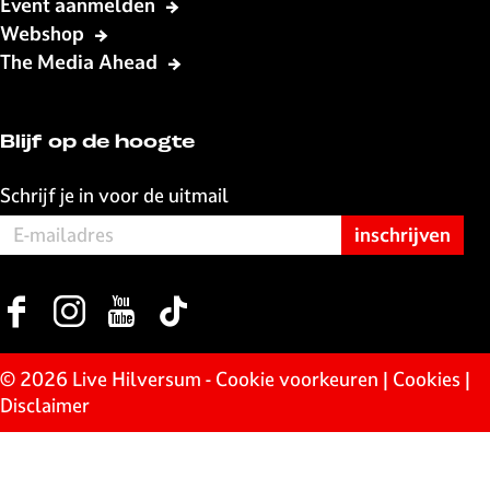
Event aanmelden
e
t
a
Webshop
b
s
i
The Media Ahead
o
A
l
o
p
k
p
Blijf op de hoogte
Schrijf je in voor de uitmail
F
I
Y
T
a
n
o
i
c
s
u
k
© 2026 Live Hilversum -
Cookie voorkeuren
|
Cookies
|
e
t
T
T
Disclaimer
b
a
u
o
o
g
b
k
o
r
e
L