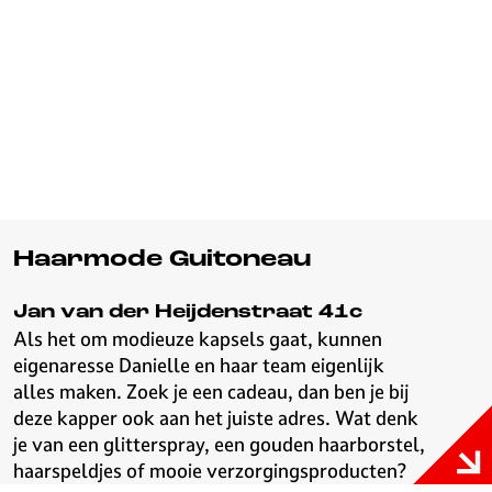
v
e
H
i
l
v
e
r
s
u
Haarmode Guitoneau
m
Jan van der Heijdenstraat 41c
Als het om modieuze kapsels gaat, kunnen
eigenaresse Danielle en haar team eigenlijk
alles maken. Zoek je een cadeau, dan ben je bij
deze kapper ook aan het juiste adres. Wat denk
je van een glitterspray, een gouden haarborstel,
haarspeldjes of mooie verzorgingsproducten?