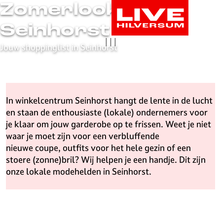
Zomerlooks in
G
a
Seinhorst
n
|
|
|
a
Jouw shoppinglist in Seinhorst
a
r
d
e
In winkelcentrum Seinhorst hangt de lente in de lucht
h
en staan de enthousiaste (lokale) ondernemers voor
o
je klaar om jouw garderobe op te frissen. Weet je niet
m
waar je moet zijn voor een verbluffende
e
nieuwe coupe, outfits voor het hele gezin of een
p
stoere (zonne)bril? Wij helpen je een handje. Dit zijn
a
onze lokale modehelden in Seinhorst.
g
e
L
i