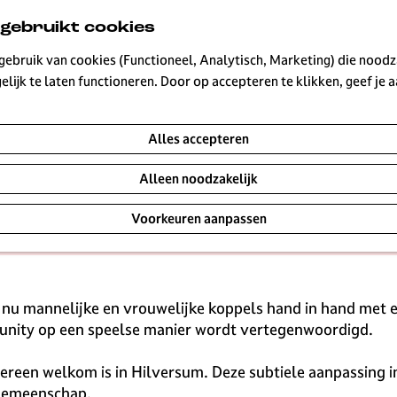
 gebruikt cookies
et
ebruik van cookies (Functioneel, Analytisch, Marketing) die noodza
|
|
|
lijk te laten functioneren. Door op accepteren te klikken, geef je
Alles accepteren
ooral kleurrijke stap gezet! Bij de Schapenkamp zijn de t
Alleen noodzakelijk
aren van hetzelfde geslacht. Dit initiatief viel samen me
Voorkeuren aanpassen
t het belang van diversiteit en inclusie.
e nu mannelijke en vrouwelijke koppels hand in hand met een
nity op een speelse manier wordt vertegenwoordigd.
ereen welkom is in Hilversum. Deze subtiele aanpassing in
-gemeenschap.