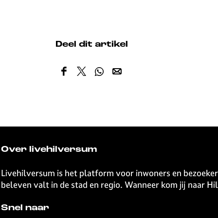
Deel dit artikel
D
D
D
D
e
e
e
e
e
e
e
e
l
l
l
l
d
d
d
d
e
e
e
e
z
z
z
z
Over livehilversum
e
e
e
e
p
p
p
p
Livehilversum is het platform voor inwoners en bezoeker
a
a
a
a
beleven valt in de stad en regio. Wanneer kom jij naar H
g
g
g
g
i
i
i
i
Snel naar
n
n
n
n