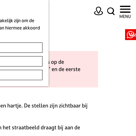
K
Z
MENU
a
o
kelijk zijn om de
a
e
 aan hiermee akkoord
r
k
Wa
t
e
n
raditionele mannetjes op de
t de 'Coming Out Day' en de eerste
 hartje. De stellen zijn zichtbaar bij
 het straatbeeld draagt bij aan de