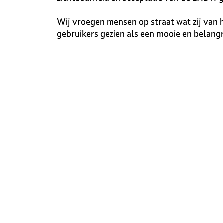
v
e
Wij vroegen mensen op straat wat zij van h
H
gebruikers gezien als een mooie en belangri
i
l
v
e
r
s
u
m