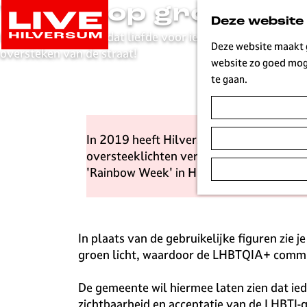
Wacht op groen!
G
Deze website
a
Hilversum laat zien dat liefde voor iedereen is, zelfs bij h
n
Deze website maakt g
oversteken van de straat!
a
website zo goed moge
a
te gaan.
r
d
e
In 2019 heeft Hilversum een speelse en v
h
oversteeklichten vervangen door liefdesp
o
'Rainbow Week' in Hilversum, en benadruk
m
e
p
a
In plaats van de gebruikelijke figuren zie j
g
groen licht, waardoor de LHBTQIA+ commu
e
L
De gemeente wil hiermee laten zien dat ied
i
zichtbaarheid en acceptatie van de LHBTI