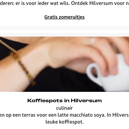
r
i
deren: er is voor ieder wat wils. Ontdek Hilversum voor 
d
l
e
v
Gratis zomeruitjes
z
e
o
r
m
s
e
u
r
m
v
o
o
r
n
o
p
Koffiespots in Hilversum
culinair
K
n op een terras voor een latte macchiato soya. In Hilver
o
leuke koffiespot.
ff