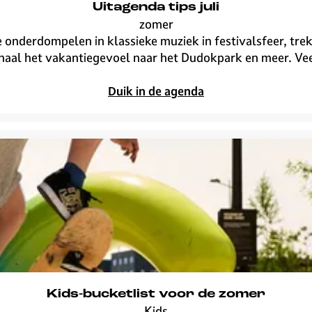
g
Uitagenda tips juli
u
zomer
s
U
e onderdompelen in klassieke muziek in festivalsfeer, tre
t
i
aal het vakantiegevoel naar het Dudokpark en meer. Veel 
u
t
s
a
Duik in de agenda
g
e
n
d
a
t
i
p
s
j
u
l
Kids-bucketlist voor de zomer
i
Kids