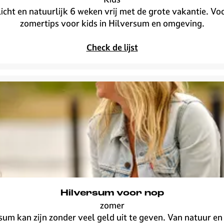
K
 licht en natuurlijk 6 weken vrij met de grote vakantie. Vo
i
zomertips voor kids in Hilversum en omgeving.
d
s
Check de lijst
-
b
u
c
k
e
t
l
i
s
t
v
Hilversum voor nop
o
zomer
o
H
um kan zijn zonder veel geld uit te geven. Van natuur en