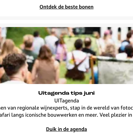
i
Ontdek de beste bonen
e
s
p
o
t
s
i
n
H
i
l
v
Uitagenda tips juni
e
UITagenda
r
U
 van regionale wijnexperts, stap in de wereld van fotocol
s
i
afari langs iconische bouwwerken en meer. Veel plezier in 
u
t
m
a
Duik in de agenda