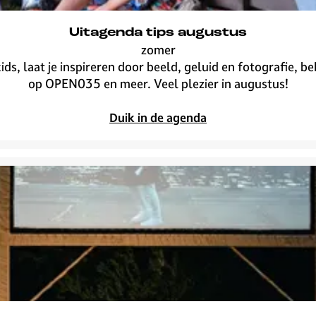
Uitagenda tips augustus
zomer
U
ids, laat je inspireren door beeld, geluid en fotografie, b
i
op OPEN035 en meer. Veel plezier in augustus!
t
a
Duik in de agenda
g
e
n
d
a
t
i
p
s
a
u