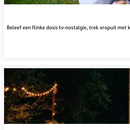
v
e
H
i
Beleef een flinke dosis tv-nostalgie, trek eropuit met k
l
v
e
r
s
u
m