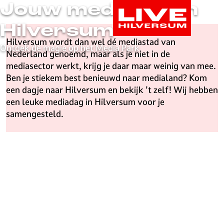
Jouw mediadag in
G
a
Hilversum
n
Hilversum wordt dan wel dé mediastad van
a
Ontdek de magie op het Media Park
Nederland genoemd, maar als je niet in de
a
mediasector werkt, krijg je daar maar weinig van mee.
r
Ben je stiekem best benieuwd naar medialand? Kom
d
een dagje naar Hilversum en bekijk 't zelf! Wij hebben
e
een leuke mediadag in Hilversum voor je
h
samengesteld.
o
m
e
p
a
g
e
L
i