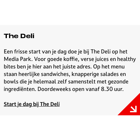
v
e
H
i
l
The Deli
v
e
Een frisse start van je dag doe je bij The Deli op het
r
Media Park. Voor goede koffie, verse juices en healthy
s
bites ben je hier aan het juiste adres. Op het menu
u
staan heerlijke sandwiches, knapperige salades en
m
bowls die je helemaal zelf samenstelt met gezonde
ingrediënten. Doordeweeks open vanaf 8.30 uur.
Start je dag bij The Deli