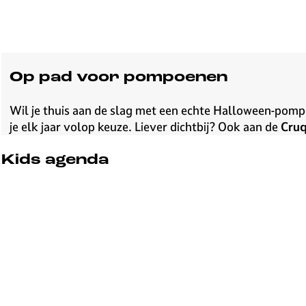
a
l
l
o
w
Op pad voor pompoenen
e
e
Wil je thuis aan de slag met een echte Halloween-pom
n
je elk jaar volop keuze. Liever dichtbij? Ook aan de
Cruq
Kids agenda