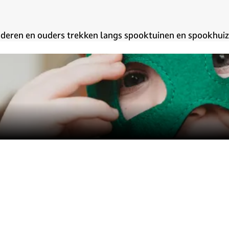
 kinderen en ouders trekken langs spooktuinen en spookhu
tot ridderzwaarden en kroontjes, bij Witbaard Feestartik