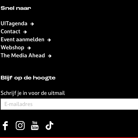
Snel naar
UITagenda
Contact
Event aanmelden
Webshop
The Media Ahead
Blijf op de hoogte
Schrijf je in voor de uitmail
F
I
Y
T
a
n
o
i