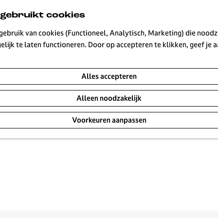
 gebruikt cookies
ebruik van cookies (Functioneel, Analytisch, Marketing) die noodza
ids, vrolijke heksenhoeden en spannende (maar niet te en
lijk te laten functioneren. Door op accepteren te klikken, geef je
ndvriendelijke spooktocht, in Hilversum wordt Halloween
Alles accepteren
Alleen noodzakelijk
Voorkeuren aanpassen