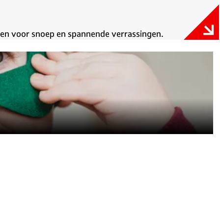
izen voor snoep en spannende verrassingen.
elen vind je alles om te verkleden.