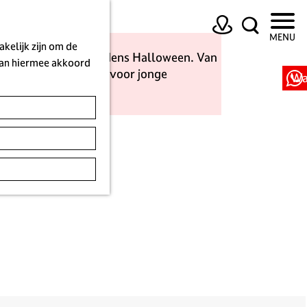
K
Z
MENU
a
o
kelijk zijn om de
ge!) activiteiten tijdens Halloween. Van
a
e
 aan hiermee akkoord
 één groot avontuur voor jonge
r
k
Wa
t
e
n