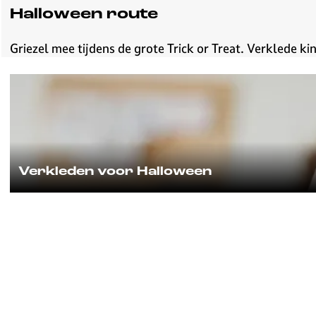
v
Halloween route
e
H
Griezel mee tijdens de grote Trick or Treat. Verklede
i
l
V
v
e
e
r
r
k
s
l
u
e
m
Verkleden voor Halloween
d
e
Van prinsessenjurken, piratenhoeden en cowboyriemen 
n
v
o
o
r
H