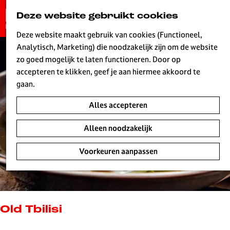
G
Deze website gebruikt cookies
K
Z
a
MENU
a
o
n
Deze website maakt gebruik van cookies (Functioneel,
a
e
a
Analytisch, Marketing) die noodzakelijk zijn om de website
r
k
W
a
zo goed mogelijk te laten functioneren. Door op
t
e
r
accepteren te klikken, geef je aan hiermee akkoord te
n
d
gaan.
e
Alles accepteren
h
o
Alleen noodzakelijk
m
e
Voorkeuren aanpassen
p
a
g
e
L
Old Tbilisi
i