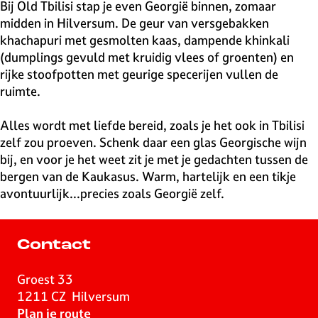
v
Bij Old Tbilisi stap je even Georgië binnen, zomaar
e
midden in Hilversum. De geur van versgebakken
H
khachapuri met gesmolten kaas, dampende khinkali
i
(dumplings gevuld met kruidig vlees of groenten) en
l
rijke stoofpotten met geurige specerijen vullen de
v
ruimte.
e
r
Alles wordt met liefde bereid, zoals je het ook in Tbilisi
s
zelf zou proeven. Schenk daar een glas Georgische wijn
u
bij, en voor je het weet zit je met je gedachten tussen de
m
bergen van de Kaukasus. Warm, hartelijk en een tikje
avontuurlijk...precies zoals Georgië zelf.
Contact
Groest 33
1211 CZ
Hilversum
n
Plan je route