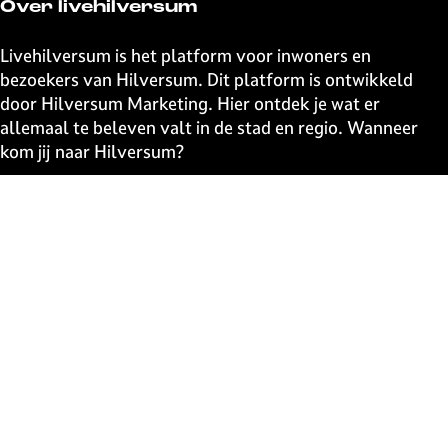
e
e
e
e
Over livehilversum
z
z
z
z
e
e
e
e
Livehilversum is het platform voor inwoners en
p
p
p
p
bezoekers van Hilversum. Dit platform is ontwikkeld
a
a
a
a
door Hilversum Marketing. Hier ontdek je wat er
g
g
g
g
allemaal te beleven valt in de stad en regio. Wanneer
i
i
i
i
kom jij naar Hilversum?
n
n
n
n
a
a
a
a
Snel naar
o
o
o
o
p
p
p
p
UITagenda
F
X
W
e
Contact
a
h
-
Event aanmelden
c
a
m
Webshop
e
t
a
The Media Ahead
b
s
i
o
A
l
o
p
Blijf op de hoogte
k
p