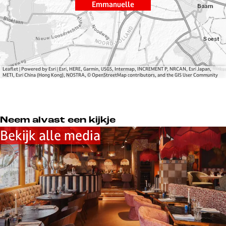
s
s
m
Emmanuelle
E
E
m
m
m
a
m
m
n
a
a
u
n
n
e
Leaflet
|
Powered by Esri | Esri, HERE, Garmin, USGS, Intermap, INCREMENT P, NRCAN, Esri Japan,
u
u
l
METI, Esri China (Hong Kong), NOSTRA, © OpenStreetMap contributors, and the GIS User Community
e
e
l
l
l
e
l
l
Neem alvast een kijkje
e
e
Bekijk alle media