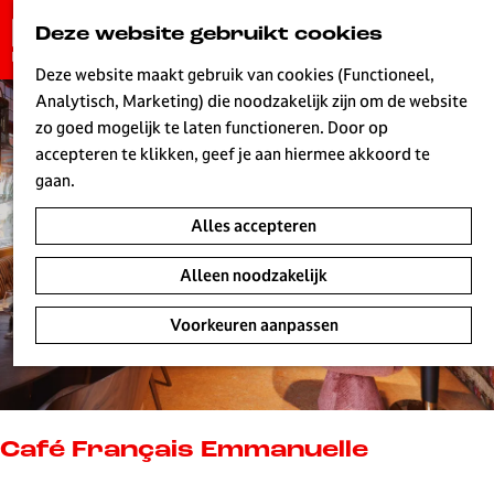
G
Deze website gebruikt cookies
K
Z
a
MENU
a
o
n
Deze website maakt gebruik van cookies (Functioneel,
a
e
a
Analytisch, Marketing) die noodzakelijk zijn om de website
r
k
W
a
zo goed mogelijk te laten functioneren. Door op
t
e
r
accepteren te klikken, geef je aan hiermee akkoord te
n
d
gaan.
e
Alles accepteren
h
o
Alleen noodzakelijk
m
e
Voorkeuren aanpassen
p
a
g
e
L
Café Français Emmanuelle
i