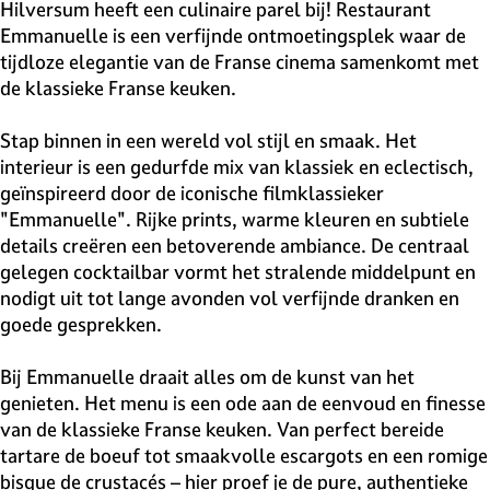
v
Hilversum heeft een culinaire parel bij! Restaurant
e
Emmanuelle is een verfijnde ontmoetingsplek waar de
H
tijdloze elegantie van de Franse cinema samenkomt met
i
de klassieke Franse keuken.
l
v
Stap binnen in een wereld vol stijl en smaak. Het
e
interieur is een gedurfde mix van klassiek en eclectisch,
r
geïnspireerd door de iconische filmklassieker
s
"Emmanuelle". Rijke prints, warme kleuren en subtiele
u
details creëren een betoverende ambiance. De centraal
m
gelegen cocktailbar vormt het stralende middelpunt en
nodigt uit tot lange avonden vol verfijnde dranken en
goede gesprekken.
Bij Emmanuelle draait alles om de kunst van het
genieten. Het menu is een ode aan de eenvoud en finesse
van de klassieke Franse keuken. Van perfect bereide
tartare de boeuf tot smaakvolle escargots en een romige
bisque de crustacés – hier proef je de pure, authentieke