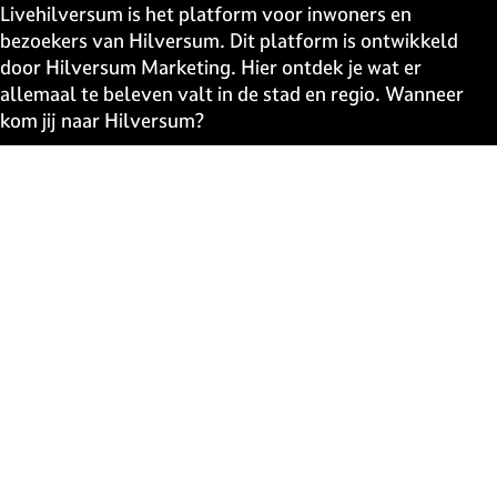
e
e
e
e
Livehilversum is het platform voor inwoners en
p
p
p
p
bezoekers van Hilversum. Dit platform is ontwikkeld
a
a
a
a
door Hilversum Marketing. Hier ontdek je wat er
g
g
g
g
allemaal te beleven valt in de stad en regio. Wanneer
i
i
i
i
kom jij naar Hilversum?
n
n
n
n
a
a
a
a
Snel naar
o
o
o
o
p
p
p
p
UITagenda
F
X
W
e
Contact
a
h
-
Event aanmelden
c
a
m
Webshop
e
t
a
The Media Ahead
b
s
i
o
A
l
o
p
Blijf op de hoogte
k
p
Schrijf je in voor de uitmail