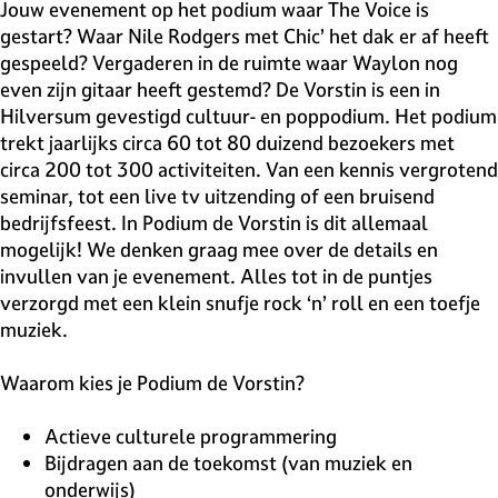
v
Jouw evenement op het podium waar The Voice is
e
gestart? Waar Nile Rodgers met Chic’ het dak er af heeft
H
gespeeld? Vergaderen in de ruimte waar Waylon nog
i
even zijn gitaar heeft gestemd? De Vorstin is een in
l
Hilversum gevestigd cultuur- en poppodium. Het podium
v
trekt jaarlijks circa 60 tot 80 duizend bezoekers met
e
circa 200 tot 300 activiteiten. Van een kennis vergrotend
r
seminar, tot een live tv uitzending of een bruisend
s
bedrijfsfeest. In Podium de Vorstin is dit allemaal
u
mogelijk! We denken graag mee over de details en
m
invullen van je evenement. Alles tot in de puntjes
verzorgd met een klein snufje rock ‘n’ roll en een toefje
muziek.
Waarom kies je Podium de Vorstin?
Actieve culturele programmering
Bijdragen aan de toekomst (van muziek en
onderwijs)