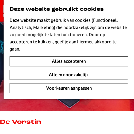
G
Deze website gebruikt cookies
K
Z
a
MENU
a
o
n
Deze website maakt gebruik van cookies (Functioneel,
a
e
a
Analytisch, Marketing) die noodzakelijk zijn om de website
r
k
W
a
zo goed mogelijk te laten functioneren. Door op
t
e
r
accepteren te klikken, geef je aan hiermee akkoord te
n
d
gaan.
e
Alles accepteren
h
o
Alleen noodzakelijk
m
e
Voorkeuren aanpassen
p
a
g
e
L
De Vorstin
i