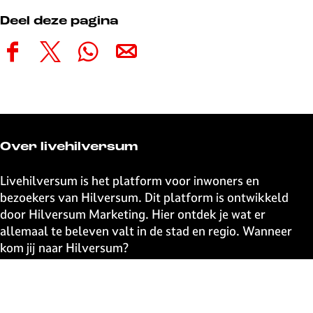
Deel deze pagina
D
D
D
D
e
e
e
e
e
e
e
e
l
l
l
l
d
d
d
d
e
e
e
e
Over livehilversum
z
z
z
z
e
e
e
e
Livehilversum is het platform voor inwoners en
p
p
p
p
bezoekers van Hilversum. Dit platform is ontwikkeld
a
a
a
a
door Hilversum Marketing. Hier ontdek je wat er
g
g
g
g
allemaal te beleven valt in de stad en regio. Wanneer
i
i
i
i
kom jij naar Hilversum?
n
n
n
n
a
a
a
a
Snel naar
o
o
o
o
p
p
p
p