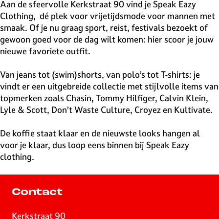
v
Aan de sfeervolle Kerkstraat 90 vind je Speak Eazy
e
Clothing, dé plek voor vrijetijdsmode voor mannen met
H
smaak. Of je nu graag sport, reist, festivals bezoekt of
i
gewoon goed voor de dag wilt komen: hier scoor je jouw
l
nieuwe favoriete outfit.
v
e
Van jeans tot (swim)shorts, van polo’s tot T-shirts: je
r
vindt er een uitgebreide collectie met stijlvolle items van
s
topmerken zoals Chasin, Tommy Hilfiger, Calvin Klein,
u
Lyle & Scott, Don’t Waste Culture, Croyez en Kultivate.
m
De koffie staat klaar en de nieuwste looks hangen al
voor je klaar, dus loop eens binnen bij Speak Eazy
clothing.
Contact
Kerkstraat 90