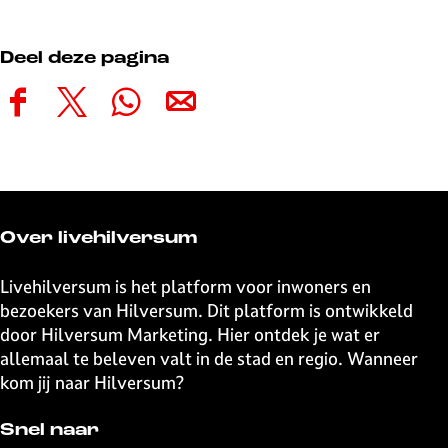
Deel deze pagina
D
D
D
D
e
e
e
e
e
e
e
e
l
l
l
l
d
d
d
d
e
e
e
e
Over livehilversum
z
z
z
z
e
e
e
e
Livehilversum is het platform voor inwoners en
p
p
p
p
bezoekers van Hilversum. Dit platform is ontwikkeld
a
a
a
a
door Hilversum Marketing. Hier ontdek je wat er
g
g
g
g
allemaal te beleven valt in de stad en regio. Wanneer
i
i
i
i
kom jij naar Hilversum?
n
n
n
n
a
a
a
a
Snel naar
o
o
o
o