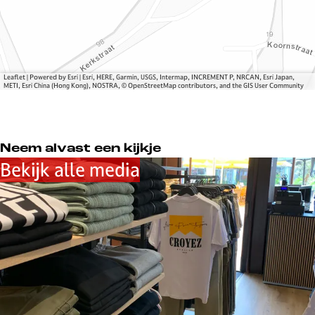
o
o
h
a
t
t
i
k
h
h
n
E
i
i
g
a
n
n
z
Leaflet
|
Powered by Esri | Esri, HERE, Garmin, USGS, Intermap, INCREMENT P, NRCAN, Esri Japan,
g
g
y
METI, Esri China (Hong Kong), NOSTRA, © OpenStreetMap contributors, and the GIS User Community
c
l
o
Neem alvast een kijkje
t
Bekijk alle media
h
i
n
g