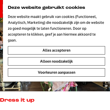
G
Deze website gebruikt cookies
K
Z
a
MENU
a
o
n
Deze website maakt gebruik van cookies (Functioneel,
a
e
a
Analytisch, Marketing) die noodzakelijk zijn om de website
r
k
W
a
zo goed mogelijk te laten functioneren. Door op
t
e
r
accepteren te klikken, geef je aan hiermee akkoord te
n
d
gaan.
e
Alles accepteren
h
o
Alleen noodzakelijk
m
e
Voorkeuren aanpassen
p
a
g
e
L
Dress it up
i