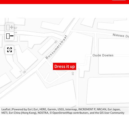
a
a
D
r
n
r
D
D
e
r
r
s
+
e
e
s
s
s
i
−
s
s
t
i
i
u
t
t
p
u
u
Dress it up
p
p
Leaflet
|
Powered by Esri | Esri, HERE, Garmin, USGS, Intermap, INCREMENT P, NRCAN, Esri Japan,
METI, Esri China (Hong Kong), NOSTRA, © OpenStreetMap contributors, and the GIS User Community