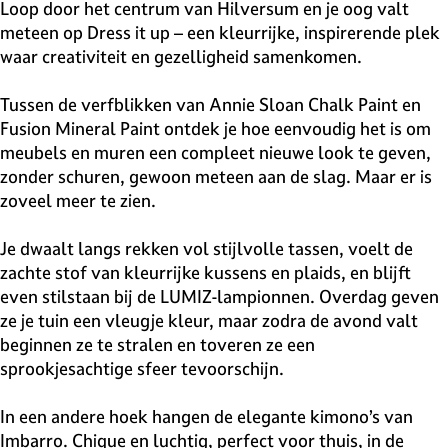
v
Loop door het centrum van Hilversum en je oog valt
e
meteen op Dress it up – een kleurrijke, inspirerende plek
H
waar creativiteit en gezelligheid samenkomen.
i
l
Tussen de verfblikken van Annie Sloan Chalk Paint en
v
Fusion Mineral Paint ontdek je hoe eenvoudig het is om
e
meubels en muren een compleet nieuwe look te geven,
r
zonder schuren, gewoon meteen aan de slag. Maar er is
s
zoveel meer te zien.
u
m
Je dwaalt langs rekken vol stijlvolle tassen, voelt de
zachte stof van kleurrijke kussens en plaids, en blijft
even stilstaan bij de LUMIZ-lampionnen. Overdag geven
ze je tuin een vleugje kleur, maar zodra de avond valt
beginnen ze te stralen en toveren ze een
sprookjesachtige sfeer tevoorschijn.
In een andere hoek hangen de elegante kimono’s van
Imbarro. Chique en luchtig, perfect voor thuis, in de