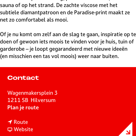
sauna of op het strand. De zachte viscose met het
subtiele diamantpatroon en de Paradise-print maakt ze
net zo comfortabel als mooi.
Of je nu komt om zelf aan de slag te gaan, inspiratie op te
doen of gewoon iets moois te vinden voor je huis, tuin of
garderobe – je loopt gegarandeerd met nieuwe ideeën
(en misschien een tas vol moois) weer naar buiten.
Contact
Wagenmakersplein 3
1211 SB
Hilversum
n
Plan je route
a
n
a
Route
a
v
r
Website