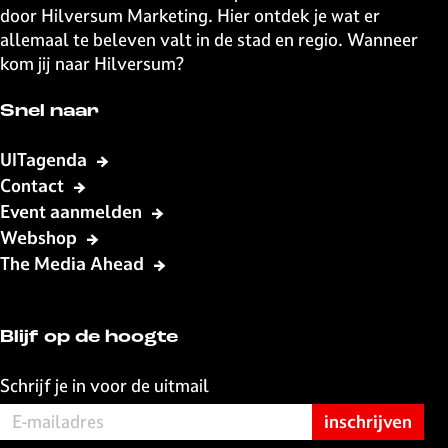
a
a
a
a
door Hilversum Marketing. Hier ontdek je wat er
g
g
g
g
allemaal te beleven valt in de stad en regio. Wanneer
i
i
i
i
kom jij naar Hilversum?
n
n
n
n
a
a
a
a
Snel naar
o
o
o
o
p
p
p
p
UITagenda
F
X
W
e
Contact
a
h
-
Event aanmelden
c
a
m
Webshop
e
t
a
The Media Ahead
b
s
i
o
A
l
o
p
Blijf op de hoogte
k
p
Schrijf je in voor de uitmail