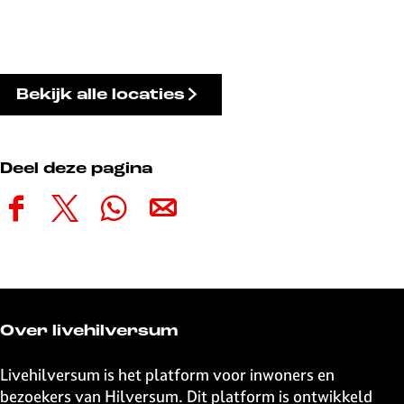
Bekijk alle locaties
Deel deze pagina
D
D
D
D
e
e
e
e
e
e
e
e
l
l
l
l
d
d
d
d
e
e
e
e
Over livehilversum
z
z
z
z
e
e
e
e
Livehilversum is het platform voor inwoners en
p
p
p
p
bezoekers van Hilversum. Dit platform is ontwikkeld