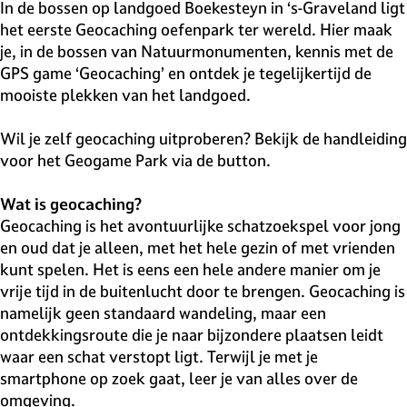
v
In de bossen op landgoed Boekesteyn in ‘s-Graveland ligt
e
het eerste Geocaching oefenpark ter wereld. Hier maak
H
je, in de bossen van Natuurmonumenten, kennis met de
i
GPS game ‘Geocaching’ en ontdek je tegelijkertijd de
l
mooiste plekken van het landgoed.
v
e
Wil je zelf geocaching uitproberen? Bekijk de handleiding
r
voor het Geogame Park via de button.
s
u
Wat is geocaching?
m
Geocaching is het avontuurlijke schatzoekspel voor jong
en oud dat je alleen, met het hele gezin of met vrienden
kunt spelen. Het is eens een hele andere manier om je
vrije tijd in de buitenlucht door te brengen. Geocaching is
namelijk geen standaard wandeling, maar een
ontdekkingsroute die je naar bijzondere plaatsen leidt
waar een schat verstopt ligt. Terwijl je met je
smartphone op zoek gaat, leer je van alles over de
omgeving.