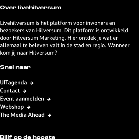
e
e
e
e
Over livehilversum
z
z
z
z
e
e
e
e
Livehilversum is het platform voor inwoners en
p
p
p
p
bezoekers van Hilversum. Dit platform is ontwikkeld
a
a
a
a
door Hilversum Marketing. Hier ontdek je wat er
g
g
g
g
allemaal te beleven valt in de stad en regio. Wanneer
i
i
i
i
kom jij naar Hilversum?
n
n
n
n
a
a
a
a
Snel naar
o
o
o
o
p
p
p
p
UITagenda
F
X
W
e
Contact
a
h
-
Event aanmelden
c
a
m
Webshop
e
t
a
The Media Ahead
b
s
i
o
A
l
o
p
Blijf op de hoogte