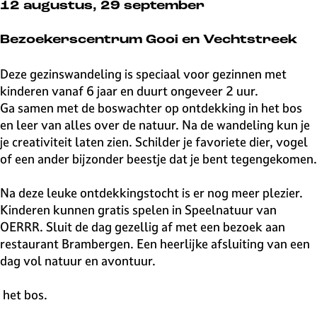
v
12 augustus, 29 september
e
H
Bezoekerscentrum Gooi en Vechtstreek
i
l
Deze gezinswandeling is speciaal voor gezinnen met
v
kinderen vanaf 6 jaar en duurt ongeveer 2 uur.
e
Ga samen met de boswachter op ontdekking in het bos
r
en leer van alles over de natuur. Na de wandeling kun je
s
je creativiteit laten zien. Schilder je favoriete dier, vogel
u
of een ander bijzonder beestje dat je bent tegengekomen.
m
Na deze leuke ontdekkingstocht is er nog meer plezier.
Kinderen kunnen gratis spelen in Speelnatuur van
OERRR. Sluit de dag gezellig af met een bezoek aan
restaurant Brambergen. Een heerlijke afsluiting van een
dag vol natuur en avontuur.
het bos.