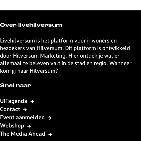
e
e
e
e
l
l
l
l
d
d
d
d
e
e
e
e
Over livehilversum
z
z
z
z
e
e
e
e
Livehilversum is het platform voor inwoners en
p
p
p
p
bezoekers van Hilversum. Dit platform is ontwikkeld
a
a
a
a
door Hilversum Marketing. Hier ontdek je wat er
g
g
g
g
allemaal te beleven valt in de stad en regio. Wanneer
i
i
i
i
kom jij naar Hilversum?
n
n
n
n
a
a
a
a
Snel naar
o
o
o
o
p
p
p
p
UITagenda
F
X
W
e
Contact
a
h
-
Event aanmelden
c
a
m
Webshop
e
t
a
The Media Ahead
b
s
i