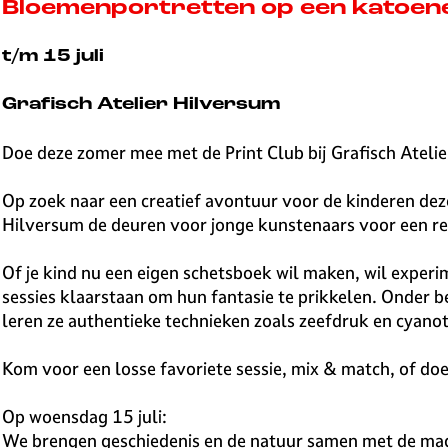
v
Bloemenportretten op een katoen
e
H
t/m 15 juli
i
l
Grafisch Atelier Hilversum
v
e
Doe deze zomer mee met de Print Club bij Grafisch Ateli
r
s
Op zoek naar een creatief avontuur voor de kinderen dez
u
Hilversum de deuren voor jonge kunstenaars voor een re
m
Of je kind nu een eigen schetsboek wil maken, wil expe
sessies klaarstaan om hun fantasie te prikkelen. Onder
leren ze authentieke technieken zoals zeefdruk en cyano
Kom voor een losse favoriete sessie, mix & match, of d
Op woensdag 15 juli:
We brengen geschiedenis en de natuur samen met de magi