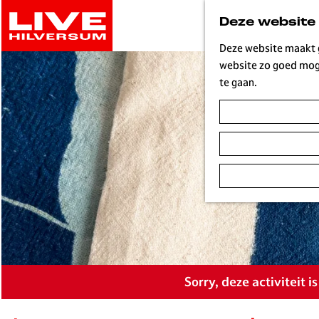
G
Deze website
a
n
Deze website maakt g
a
website zo goed moge
a
te gaan.
r
d
e
h
o
m
e
p
a
g
e
Sorry, deze activiteit 
L
i