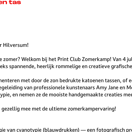
en tas
er Hilversum!
e zomer? Welkom bij het Print Club Zomerkamp! Van 4 jul
eks spannende, heerlijk rommelige en creatieve grafisch
rimenteren met door de zon bedrukte katoenen tassen, of 
 begeleiding van professionele kunstenaars Amy Jane en M
typie, en nemen ze de mooiste handgemaakte creaties mee
oe gezellig mee met de ultieme zomerkampervaring!
e van cyanotypie (blauwdrukken) — een fotografisch pro