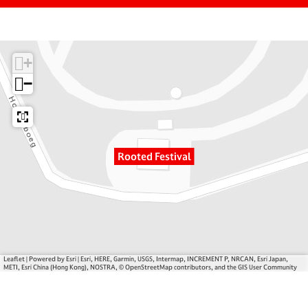
o
o
t
o
o
e
t
t
d
e
e
F
+
d
d
e
−
F
F
s
e
e
t
s
s
i
t
t
v
i
i
a
Rooted Festival
v
v
l
a
a
l
l
Leaflet
|
Powered by Esri | Esri, HERE, Garmin, USGS, Intermap, INCREMENT P, NRCAN, Esri Japan,
METI, Esri China (Hong Kong), NOSTRA, © OpenStreetMap contributors, and the GIS User Community