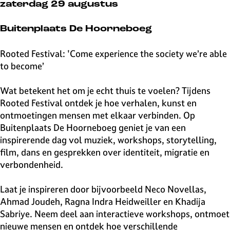
v
zaterdag 29 augustus
e
H
Buitenplaats De Hoorneboeg
i
l
Rooted Festival: 'Come experience the society we’re able
v
to become’
e
r
Wat betekent het om je echt thuis te voelen? Tijdens
s
Rooted Festival ontdek je hoe verhalen, kunst en
u
ontmoetingen mensen met elkaar verbinden. Op
m
Buitenplaats De Hoorneboeg geniet je van een
inspirerende dag vol muziek, workshops, storytelling,
film, dans en gesprekken over identiteit, migratie en
verbondenheid.
Laat je inspireren door bijvoorbeeld Neco Novellas,
Ahmad Joudeh, Ragna Indra Heidweiller en Khadija
Sabriye. Neem deel aan interactieve workshops, ontmoet
nieuwe mensen en ontdek hoe verschillende