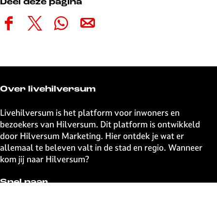
Deel deze pagina
D
D
D
D
e
e
e
e
e
e
e
e
l
l
l
l
d
d
d
d
e
e
e
e
Over livehilversum
z
z
z
z
e
e
e
e
Livehilversum is het platform voor inwoners en
p
p
p
p
bezoekers van Hilversum. Dit platform is ontwikkeld
a
a
a
a
door Hilversum Marketing. Hier ontdek je wat er
g
g
g
g
allemaal te beleven valt in de stad en regio. Wanneer
i
i
i
i
kom jij naar Hilversum?
n
n
n
n
a
a
a
a
Snel naar
o
o
o
o
p
p
p
p
UITagenda
F
X
W
e