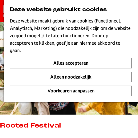
G
Deze website gebruikt cookies
K
Z
a
MENU
a
o
n
Deze website maakt gebruik van cookies (Functioneel,
a
e
a
Analytisch, Marketing) die noodzakelijk zijn om de website
r
k
W
a
zo goed mogelijk te laten functioneren. Door op
t
e
r
accepteren te klikken, geef je aan hiermee akkoord te
n
d
gaan.
e
Alles accepteren
h
o
Alleen noodzakelijk
m
e
Voorkeuren aanpassen
p
a
g
e
L
Rooted Festival
i