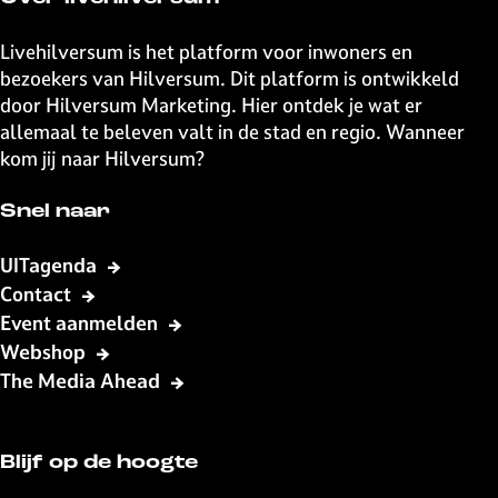
O
O
k
r
r
e
Livehilversum is het platform voor inwoners en
k
k
s
bezoekers van Hilversum. Dit platform is ontwikkeld
e
e
t
door Hilversum Marketing. Hier ontdek je wat er
s
s
allemaal te beleven valt in de stad en regio. Wanneer
t
t
kom jij naar Hilversum?
Snel naar
UITagenda
Contact
Event aanmelden
Webshop
The Media Ahead
Blijf op de hoogte