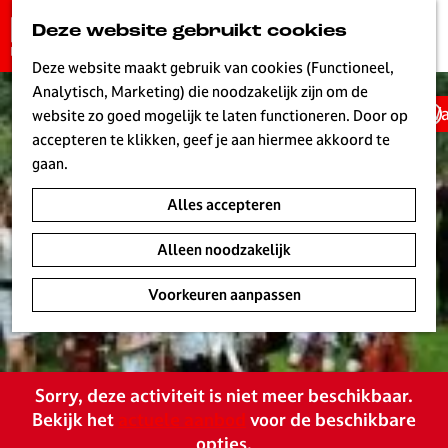
G
Deze website gebruikt cookies
K
Z
a
MENU
a
o
n
Deze website maakt gebruik van cookies (Functioneel,
a
e
a
Analytisch, Marketing) die noodzakelijk zijn om de
r
k
Wa
a
website zo goed mogelijk te laten functioneren. Door op
t
e
r
accepteren te klikken, geef je aan hiermee akkoord te
n
d
gaan.
e
Alles accepteren
h
o
Alleen noodzakelijk
m
e
Voorkeuren aanpassen
p
a
g
e
Sorry, deze activiteit is niet meer beschikbaar.
L
Bekijk het
actuele aanbod
voor de beschikbare
i
opties.