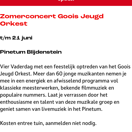
v
e
H
Zomerconcert Goois Jeugd
i
Orkest
l
v
t/m 21 juni
e
r
Pinetum Blijdenstein
s
u
Vier Vaderdag met een feestelijk optreden van het Goois
m
Jeugd Orkest. Meer dan 60 jonge muzikanten nemen je
mee in een energiek en afwisselend programma vol
klassieke meesterwerken, bekende filmmuziek en
populaire nummers. Laat je verrassen door het
enthousiasme en talent van deze muzikale groep en
geniet samen van livemuziek in het Pinetum.
Kosten entree tuin, aanmelden niet nodig.