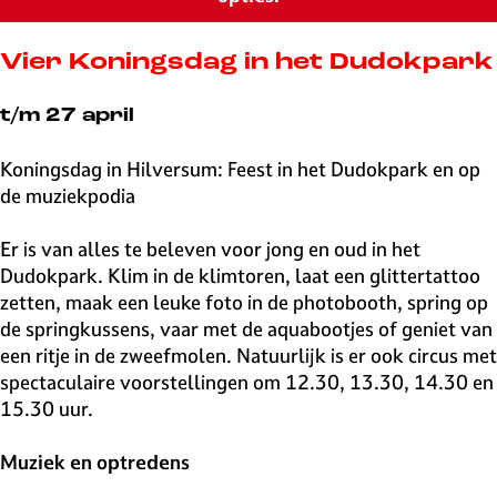
v
e
H
Vier Koningsdag in het Dudokpark
i
l
t/m 27 april
v
e
Koningsdag in Hilversum: Feest in het Dudokpark en op
r
de muziekpodia
s
u
Er is van alles te beleven voor jong en oud in het
m
Dudokpark. Klim in de klimtoren, laat een glittertattoo
zetten, maak een leuke foto in de photobooth, spring op
de springkussens, vaar met de aquabootjes of geniet van
een ritje in de zweefmolen. Natuurlijk is er ook circus met
spectaculaire voorstellingen om 12.30, 13.30, 14.30 en
15.30 uur.
Muziek en optredens