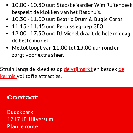
10.00 - 10.30 uur: Stadsbeiaardier Wim Ruitenbeek
bespeelt de klokken van het Raadhuis.
10.30 - 11.00 uur: Beatrix Drum & Bugle Corps
11.15 - 11.45 uur: Percussiegroep GFO
12.00 - 17.30 uur: DJ Michel draait de hele middag
de beste muziek.
Mellot loopt van 11.00 tot 13.00 uur rond en
zorgt voor extra sfeer.
Struin langs de kleedjes op
de vrijmarkt
en bezoek
de
kermis
vol toffe attracties.
Contact
Dudokpark
1217 JE
Hilversum
n
Plan je route