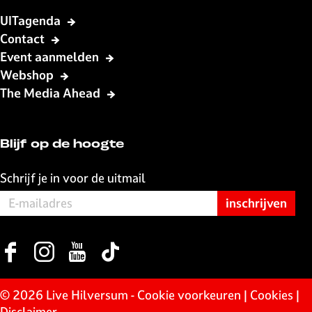
UITagenda
Contact
Event aanmelden
Webshop
The Media Ahead
Blijf op de hoogte
Schrijf je in voor de uitmail
F
I
Y
T
a
n
o
i
c
s
u
k
© 2026 Live Hilversum -
Cookie voorkeuren
|
Cookies
|
e
t
T
T
Disclaimer