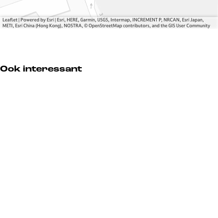
i
h
n
e
Leaflet
|
Powered by Esri | Esri, HERE, Garmin, USGS, Intermap, INCREMENT P, NRCAN, Esri Japan,
h
t
METI, Esri China (Hong Kong), NOSTRA, © OpenStreetMap contributors, and the GIS User Community
e
D
t
u
D
d
Ook interessant
u
o
d
k
o
p
k
a
p
r
a
k
r
k