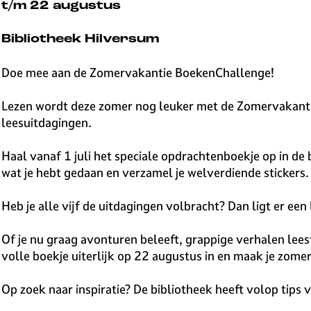
v
t/m 22 augustus
e
H
Bibliotheek Hilversum
i
l
Doe mee aan de Zomervakantie BoekenChallenge!
v
e
Lezen wordt deze zomer nog leuker met de Zomervakantie
r
leesuitdagingen.
s
u
Haal vanaf 1 juli het speciale opdrachtenboekje op in de bi
m
wat je hebt gedaan en verzamel je welverdiende stickers.
Heb je alle vijf de uitdagingen volbracht? Dan ligt er ee
Of je nu graag avonturen beleeft, grappige verhalen lees
volle boekje uiterlijk op 22 augustus in en maak je zom
Op zoek naar inspiratie? De bibliotheek heeft volop tips