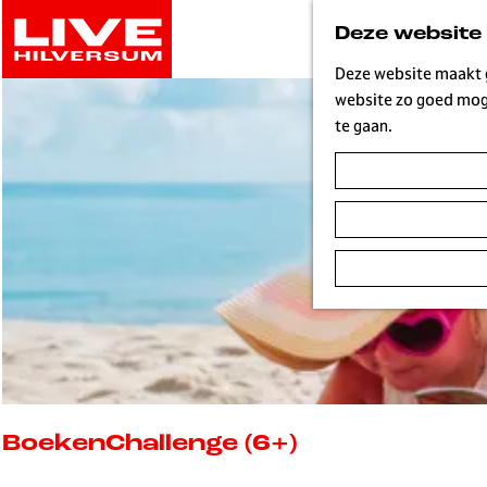
G
Deze website
a
n
Deze website maakt g
a
website zo goed moge
a
te gaan.
r
d
e
h
o
m
e
p
a
g
e
L
BoekenChallenge (6+)
i