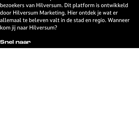
bezoekers van Hilversum. Dit platform is ontwikkeld
door Hilversum Marketing. Hier ontdek je wat er
allemaal te beleven valt in de stad en regio. Wanneer
kom jij naar Hilversum?
Snel naar
UITagenda
Contact
Event aanmelden
Webshop
The Media Ahead
Blijf op de hoogte
Schrijf je in voor de uitmail