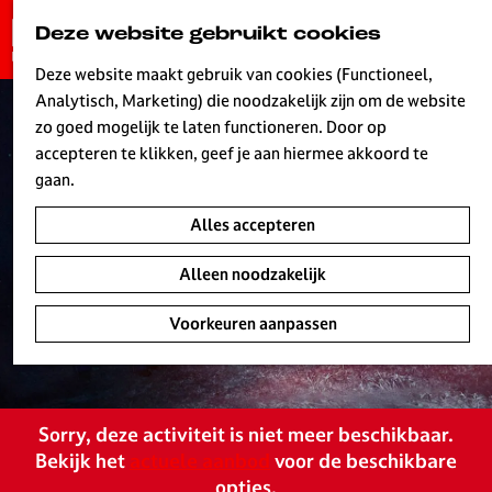
G
Deze website gebruikt cookies
K
Z
a
MENU
a
o
n
Deze website maakt gebruik van cookies (Functioneel,
a
e
a
Analytisch, Marketing) die noodzakelijk zijn om de website
r
k
W
a
zo goed mogelijk te laten functioneren. Door op
t
e
r
accepteren te klikken, geef je aan hiermee akkoord te
n
d
gaan.
e
Alles accepteren
h
o
Alleen noodzakelijk
m
e
Voorkeuren aanpassen
p
a
g
e
Sorry, deze activiteit is niet meer beschikbaar.
L
Bekijk het
actuele aanbod
voor de beschikbare
i
opties.