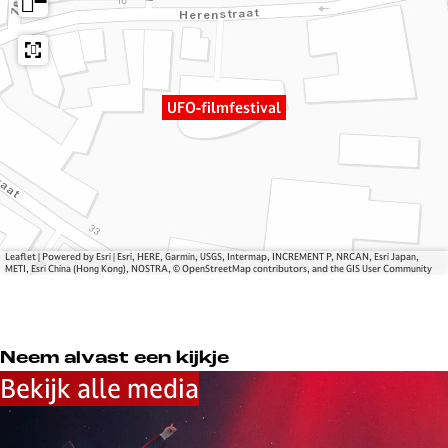
−
l
l
f
m
m
e
f
f
s
e
e
t
s
s
i
UFO-filmfestival
t
t
v
i
i
a
v
v
l
a
a
l
l
Leaflet
|
Powered by Esri | Esri, HERE, Garmin, USGS, Intermap, INCREMENT P, NRCAN, Esri Japan,
METI, Esri China (Hong Kong), NOSTRA, © OpenStreetMap contributors, and the GIS User Community
Neem alvast een kijkje
Bekijk alle media