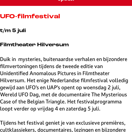
v
e
H
UFO-filmfestival
i
l
t/m 5 juli
v
e
Filmtheater Hilversum
r
s
Duik in mysteries, buitenaardse verhalen en bijzondere
u
filmvertoningen tijdens de tweede editie van
m
Unidentified Anomalous Pictures in Filmtheater
Hilversum. Het enige Nederlandse filmfestival volledig
gewijd aan UFO’s en UAP’s opent op woensdag 2 juli,
Wereld UFO Dag, met de documentaire The Mysterious
Case of the Belgian Triangle. Het festivalprogramma
loopt verder op vrijdag 4 en zaterdag 5 juli.
Tijdens het festival geniet je van exclusieve premières,
cultklassiekers, documentaires, lezingen en bijzondere