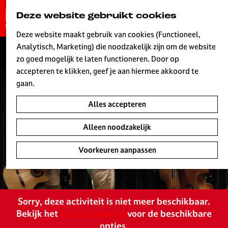
G
Deze website gebruikt cookies
K
Z
a
MENU
a
o
n
Deze website maakt gebruik van cookies (Functioneel,
a
e
a
Analytisch, Marketing) die noodzakelijk zijn om de website
r
k
W
a
zo goed mogelijk te laten functioneren. Door op
t
e
r
accepteren te klikken, geef je aan hiermee akkoord te
n
d
gaan.
e
Alles accepteren
h
o
Alleen noodzakelijk
m
e
Voorkeuren aanpassen
p
a
g
e
Sorry, deze activiteit is niet meer beschikbaar.
L
Bekijk het
actuele aanbod
voor de beschikbare
i
opties.