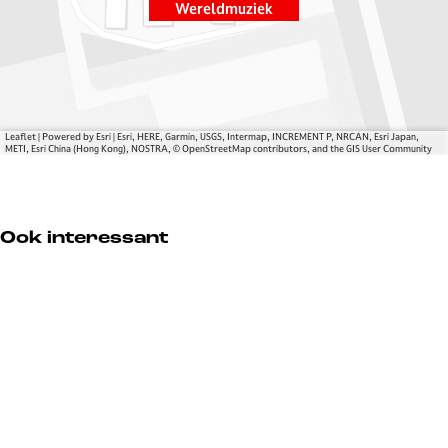
d
l
l
u
Wereldmuziek
m
d
d
z
u
m
m
i
z
u
u
e
i
z
z
k
e
i
i
Leaflet
|
Powered by Esri | Esri, HERE, Garmin, USGS, Intermap, INCREMENT P, NRCAN, Esri Japan,
k
e
e
METI, Esri China (Hong Kong), NOSTRA, © OpenStreetMap contributors, and the GIS User Community
k
k
Ook interessant