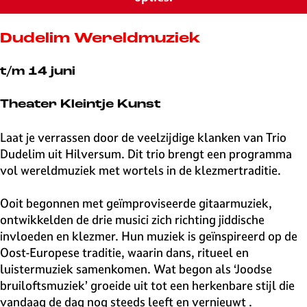
v
e
H
Dudelim Wereldmuziek
i
l
t/m 14 juni
v
e
Theater Kleintje Kunst
r
s
Laat je verrassen door de veelzijdige klanken van Trio
u
Dudelim uit Hilversum. Dit trio brengt een programma
m
vol wereldmuziek met wortels in de klezmertraditie.
Ooit begonnen met geïmproviseerde gitaarmuziek,
ontwikkelden de drie musici zich richting jiddische
invloeden en klezmer. Hun muziek is geïnspireerd op de
Oost-Europese traditie, waarin dans, ritueel en
luistermuziek samenkomen. Wat begon als ‘Joodse
bruiloftsmuziek’ groeide uit tot een herkenbare stijl die
vandaag de dag nog steeds leeft en vernieuwt .