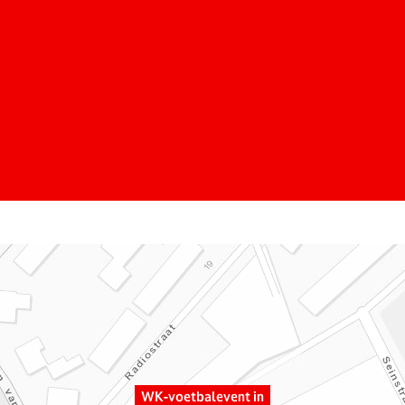
WK-voetbalevent in