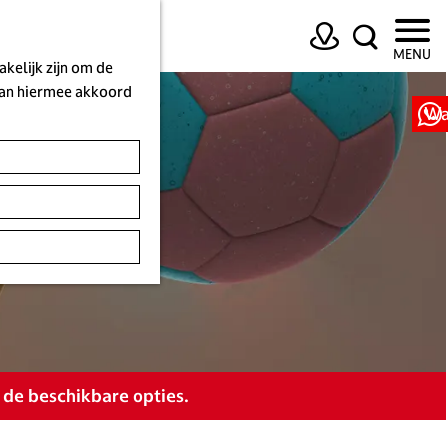
K
Z
MENU
a
o
kelijk zijn om de
a
e
 aan hiermee akkoord
r
k
Wa
t
e
n
 de beschikbare opties.