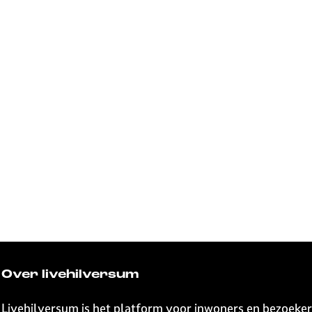
Over livehilversum
Livehilversum is het platform voor inwoners en bezoeker