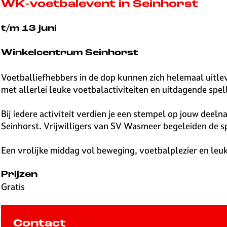
v
WK-voetbalevent in Seinhorst
e
H
t/m 13 juni
i
l
Winkelcentrum Seinhorst
v
e
Voetballiefhebbers in de dop kunnen zich helemaal uitle
r
met allerlei leuke voetbalactiviteiten en uitdagende spe
s
u
Bij iedere activiteit verdien je een stempel op jouw dee
m
Seinhorst. Vrijwilligers van SV Wasmeer begeleiden de sp
Een vrolijke middag vol beweging, voetbalplezier en leu
Prijzen
Gratis
Contact