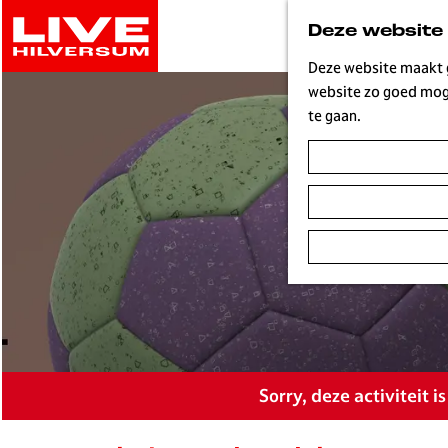
G
Deze website
a
n
Deze website maakt g
a
website zo goed moge
a
te gaan.
r
d
e
h
o
m
e
p
a
g
e
Sorry, deze activiteit 
L
i