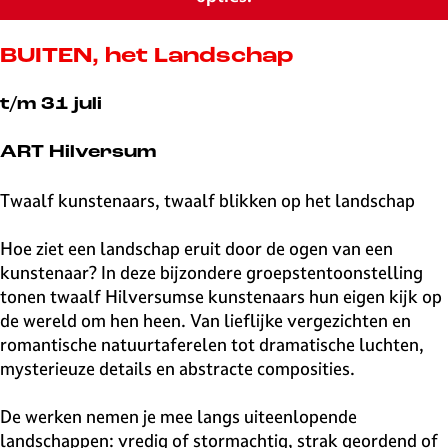
v
e
H
BUITEN, het Landschap
i
l
t/m 31 juli
v
e
ART Hilversum
r
s
Twaalf kunstenaars, twaalf blikken op het landschap
u
m
Hoe ziet een landschap eruit door de ogen van een
kunstenaar? In deze bijzondere groepstentoonstelling
tonen twaalf Hilversumse kunstenaars hun eigen kijk op
de wereld om hen heen. Van lieflijke vergezichten en
romantische natuurtaferelen tot dramatische luchten,
mysterieuze details en abstracte composities.
De werken nemen je mee langs uiteenlopende
landschappen: vredig of stormachtig, strak geordend of