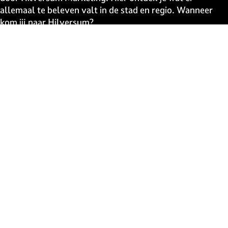
allemaal te beleven valt in de stad en regio. Wanneer
kom jij naar Hilversum?
Snel naar
UITagenda
Contact
Event aanmelden
Webshop
The Media Ahead
Blijf op de hoogte
Schrijf je in voor de uitmail