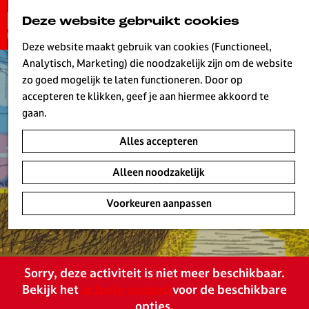
G
Deze website gebruikt cookies
K
Z
a
MENU
a
o
n
Deze website maakt gebruik van cookies (Functioneel,
a
e
a
Analytisch, Marketing) die noodzakelijk zijn om de website
r
k
W
a
zo goed mogelijk te laten functioneren. Door op
t
e
r
accepteren te klikken, geef je aan hiermee akkoord te
n
d
gaan.
e
Alles accepteren
h
o
Alleen noodzakelijk
m
e
Voorkeuren aanpassen
p
a
g
e
Sorry, deze activiteit is niet meer beschikbaar.
L
Bekijk het
actuele aanbod
voor de beschikbare
i
opties.