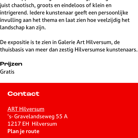
juist chaotisch, groots en eindeloos of klein en
intrigerend. Iedere kunstenaar geeft een persoonlijke
invulling aan het thema en laat zien hoe veelzijdig het
landschap kan zijn.
De expositie is te zien in Galerie Art Hilversum, de
thuisbasis van meer dan zestig Hilversumse kunstenaars.
Prijzen
Gratis
Contact
ART Hilversum
's- Gravelandseweg 55 A
1217 EH
Hilversum
n
Plan je route