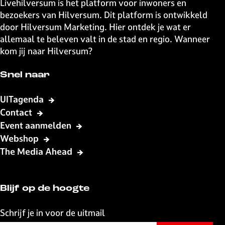
Livehilversum is het platform voor inwoners en
p
p
p
p
bezoekers van Hilversum. Dit platform is ontwikkeld
a
a
a
a
door Hilversum Marketing. Hier ontdek je wat er
g
g
g
g
allemaal te beleven valt in de stad en regio. Wanneer
i
i
i
i
kom jij naar Hilversum?
n
n
n
n
a
a
a
a
Snel naar
o
o
o
o
p
p
p
p
UITagenda
F
X
W
e
Contact
a
h
-
Event aanmelden
c
a
m
Webshop
e
t
a
The Media Ahead
b
s
i
o
A
l
o
p
Blijf op de hoogte
k
p
Schrijf je in voor de uitmail