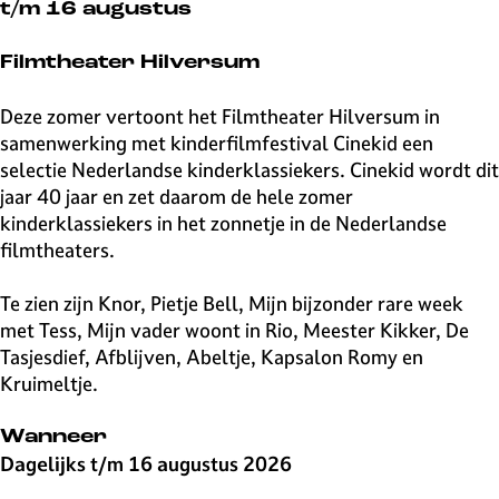
v
t/m 16 augustus
e
H
Filmtheater Hilversum
i
l
Deze zomer vertoont het Filmtheater Hilversum in
v
samenwerking met kinderfilmfestival Cinekid een
e
selectie Nederlandse kinderklassiekers. Cinekid wordt dit
r
jaar 40 jaar en zet daarom de hele zomer
s
kinderklassiekers in het zonnetje in de Nederlandse
u
filmtheaters.
m
Te zien zijn Knor, Pietje Bell, Mijn bijzonder rare week
met Tess, Mijn vader woont in Rio, Meester Kikker, De
Tasjesdief, Afblijven, Abeltje, Kapsalon Romy en
Kruimeltje.
Wanneer
Dagelijks t/m 16 augustus 2026