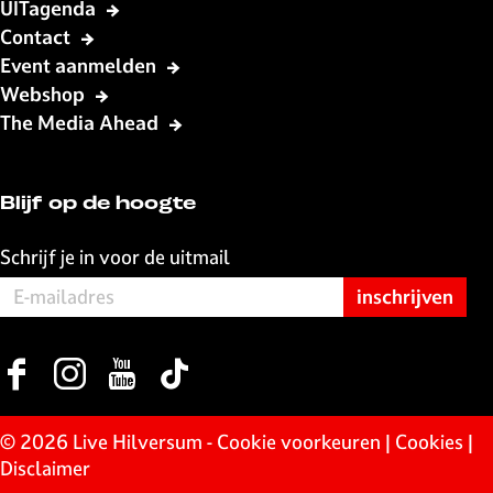
UITagenda
Contact
Event aanmelden
Webshop
The Media Ahead
Blijf op de hoogte
Schrijf je in voor de uitmail
F
I
Y
T
a
n
o
i
c
s
u
k
© 2026 Live Hilversum -
Cookie voorkeuren
|
Cookies
|
e
t
T
T
Disclaimer
b
a
u
o