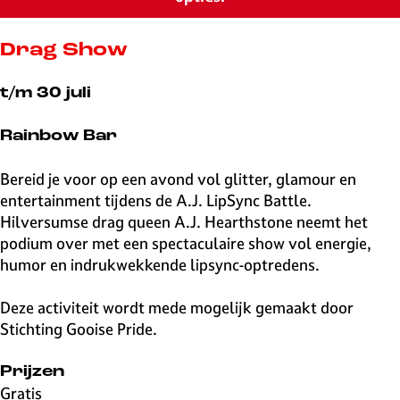
v
e
H
Drag Show
i
l
t/m 30 juli
v
e
Rainbow Bar
r
s
Bereid je voor op een avond vol glitter, glamour en
u
entertainment tijdens de A.J. LipSync Battle.
m
Hilversumse drag queen A.J. Hearthstone neemt het
podium over met een spectaculaire show vol energie,
humor en indrukwekkende lipsync-optredens.
Deze activiteit wordt mede mogelijk gemaakt door
Stichting Gooise Pride.
Prijzen
Gratis