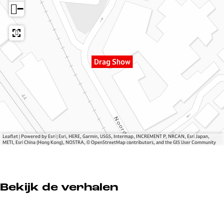
h
h
w
−
o
o
w
w
Drag Show
Leaflet
|
Powered by Esri | Esri, HERE, Garmin, USGS, Intermap, INCREMENT P, NRCAN, Esri Japan,
METI, Esri China (Hong Kong), NOSTRA, © OpenStreetMap contributors, and the GIS User Community
Bekijk de verhalen