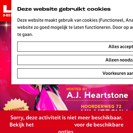
G
Deze website gebruikt cookies
a
n
Deze website maakt gebruik van cookies (Functioneel, Anal
a
website zo goed mogelijk te laten functioneren. Door op a
a
te gaan.
r
Alles accep
d
e
Alleen noodza
h
o
Voorkeuren aa
m
e
p
a
g
e
Sorry, deze activiteit is niet meer beschikbaar.
L
Bekijk het
actuele aanbod
voor de beschikbare
i
opties.