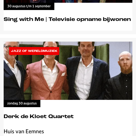
t
30 augustus t/m 1 september
Sing with Me | Televisie opname bijwonen
S
i
n
JAZZ OF WERELDMUZIEK
g
w
i
t
h
M
e
zondag 30 augustus
|
T
Derk de Kloet Quartet
e
l
Huis van Eemnes
D
e