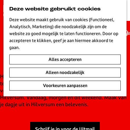
G
Deze website gebruikt cookies
K
Z
a
MENU
a
o
n
Deze website maakt gebruik van cookies (Functioneel,
a
e
a
Analytisch, Marketing) die noodzakelijk zijn om de
r
k
Wa
a
website zo goed mogelijk te laten functioneren. Door op
t
e
UITagenda
r
accepteren te klikken, geef je aan hiermee akkoord te
n
d
gaan.
Hilversum
e
Alles accepteren
h
o
Alleen noodzakelijk
m
Hilversum is live! Een bruisende stad waar elke dag wat
e
te beleven is. Ontdek de leukste concerten,
Voorkeuren aanpassen
p
voorstellingen, evenementen en tentoonstellingen in
a
Hilversum. Vandaag, morgen en dit weekend. Maak van
g
je dagje uit in Hilversum een belevenis.
e
L
i
Schrijf je in voor de Uitmail