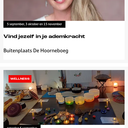
e
n
l
5 september, 3 oktober en 15 november
a
n
Vind jezelf in je ademkracht
g
s
Buitenplaats De Hoorneboeg
V
d
i
e
n
E
d
e
j
WELLNESS
m
e
|
z
F
e
i
l
e
f
t
i
s
n