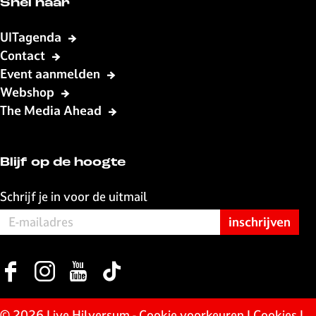
e
n
Snel naar
p
d
a
e
UITagenda
g
p
Contact
i
a
Event aanmelden
n
g
Webshop
a
i
The Media Ahead
n
a
Blijf op de hoogte
Schrijf je in voor de uitmail
F
I
Y
T
a
n
o
i
c
s
u
k
© 2026 Live Hilversum -
Cookie voorkeuren
|
Cookies
|