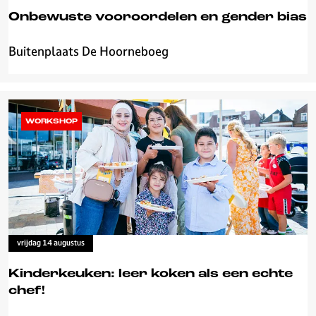
y
Onbewuste vooroordelen en gender bias
b
a
Buitenplaats De Hoorneboeg
O
l
n
b
e
w
WORKSHOP
u
s
t
e
v
o
o
vrijdag 14 augustus
r
o
Kinderkeuken: leer koken als een echte
o
chef!
r