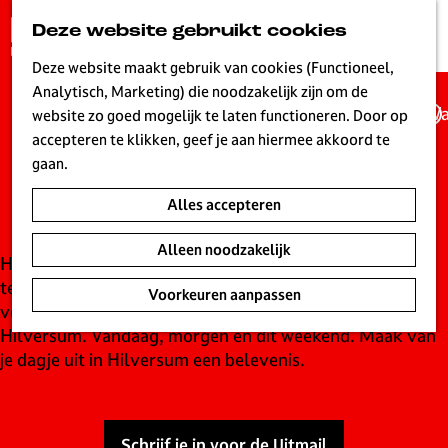
G
Deze website gebruikt cookies
K
Z
a
MENU
a
o
n
Deze website maakt gebruik van cookies (Functioneel,
a
e
a
Analytisch, Marketing) die noodzakelijk zijn om de
r
k
Wa
a
website zo goed mogelijk te laten functioneren. Door op
t
e
UITagenda
r
accepteren te klikken, geef je aan hiermee akkoord te
n
d
gaan.
Hilversum
e
Alles accepteren
h
o
Alleen noodzakelijk
m
Hilversum is live! Een bruisende stad waar elke dag wat
e
te beleven is. Ontdek de leukste concerten,
Voorkeuren aanpassen
p
voorstellingen, evenementen en tentoonstellingen in
a
Hilversum. Vandaag, morgen en dit weekend. Maak van
g
je dagje uit in Hilversum een belevenis.
e
L
i
Schrijf je in voor de Uitmail