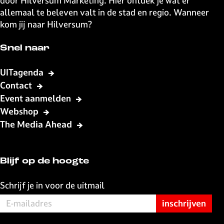
door Hilversum Marketing. Hier ontdek je wat er
a
e
r
n
n
i
n
n
n
n
n
l
allemaal te beleven valt in de stad en regio. Wanneer
r
e
i
a
a
n
a
a
a
a
a
g
kom jij naar Hilversum?
i
k
g
a
e
4
e
n
Snel naar
+
p
d
a
e
UITagenda
g
p
Contact
i
a
Event aanmelden
n
g
Webshop
a
i
The Media Ahead
n
a
Blijf op de hoogte
Schrijf je in voor de uitmail