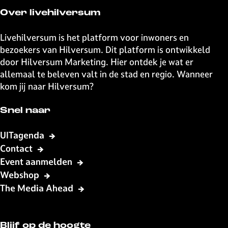
e
e
e
e
Over livehilversum
z
z
z
z
e
e
e
e
Livehilversum is het platform voor inwoners en
p
p
p
p
bezoekers van Hilversum. Dit platform is ontwikkeld
a
a
a
a
door Hilversum Marketing. Hier ontdek je wat er
g
g
g
g
allemaal te beleven valt in de stad en regio. Wanneer
i
i
i
i
kom jij naar Hilversum?
n
n
n
n
a
a
a
a
Snel naar
o
o
o
o
p
p
p
p
UITagenda
F
X
W
e
Contact
a
h
-
Event aanmelden
c
a
m
Webshop
e
t
a
The Media Ahead
b
s
i
o
A
l
o
p
Blijf op de hoogte