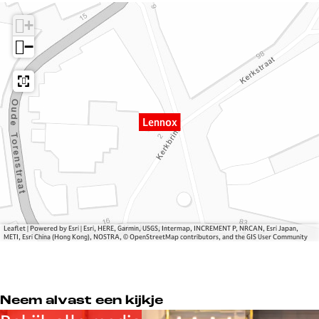
n
n
x
o
o
+
x
x
−
Lennox
Leaflet
|
Powered by Esri | Esri, HERE, Garmin, USGS, Intermap, INCREMENT P, NRCAN, Esri Japan,
METI, Esri China (Hong Kong), NOSTRA, © OpenStreetMap contributors, and the GIS User Community
Neem alvast een kijkje