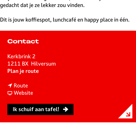
gedacht dat je ze lekker zou vinden.
Dit is jouw koffiespot, lunchcafé en happy place in één.
Contact
Kerkbrink 2
1211 BX
Hilversum
n
Plan je route
a
n
a
Route
a
v
r
Website
a
a
L
r
n
e
Ik schuif aan tafel!
L
L
n
e
e
n
n
n
o