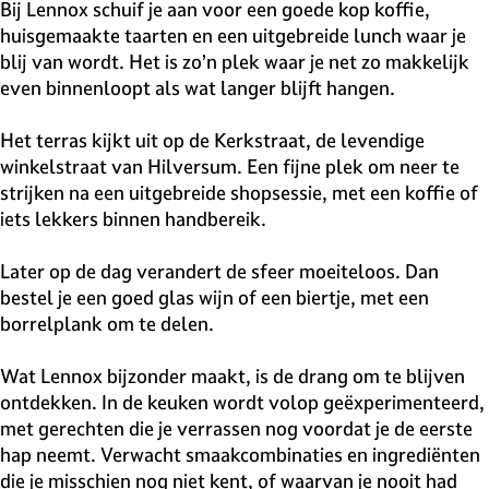
v
Bij Lennox schuif je aan voor een goede kop koffie,
e
huisgemaakte taarten en een uitgebreide lunch waar je
H
blij van wordt. Het is zo’n plek waar je net zo makkelijk
i
even binnenloopt als wat langer blijft hangen.
l
v
Het terras kijkt uit op de Kerkstraat, de levendige
e
winkelstraat van Hilversum. Een fijne plek om neer te
r
strijken na een uitgebreide shopsessie, met een koffie of
s
iets lekkers binnen handbereik.
u
m
Later op de dag verandert de sfeer moeiteloos. Dan
bestel je een goed glas wijn of een biertje, met een
borrelplank om te delen.
Wat Lennox bijzonder maakt, is de drang om te blijven
ontdekken. In de keuken wordt volop geëxperimenteerd,
met gerechten die je verrassen nog voordat je de eerste
hap neemt. Verwacht smaakcombinaties en ingrediënten
die je misschien nog niet kent, of waarvan je nooit had