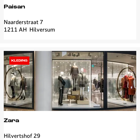
Paisan
Naarderstraat 7
P
1211 AH
Hilversum
a
i
s
a
n
KLEDING
Zara
Hilvertshof 29
Z