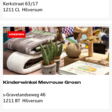
Kerkstraat 63/17
M
1211 CL
Hilversum
A
T
.
s
t
KINDEREN
o
r
e
Kinderwinkel Mevrouw Groen
s-Gravelandseweg 46
K
1211 BT
Hilversum
i
n