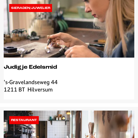
SIERADEN/JUWELIER
Judigje Edelsmid
's-Gravelandseweg 44
J
1211 BT
Hilversum
u
d
i
g
j
RESTAURANT
e
E