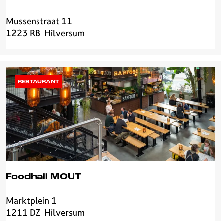
Mussenstraat 11
C
1223 RB
Hilversum
h
e
f
a
a
RESTAURANT
n
d
e
W
e
r
f
Foodhall MOUT
Marktplein 1
F
1211 DZ
Hilversum
o