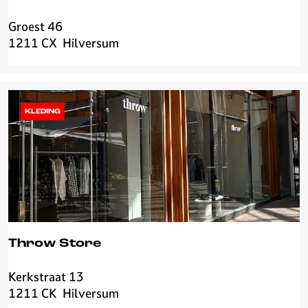
Groest 46
S
1211 CX
Hilversum
i
s
s
y
-
KLEDING
B
o
y
Throw Store
Kerkstraat 13
T
1211 CK
Hilversum
h