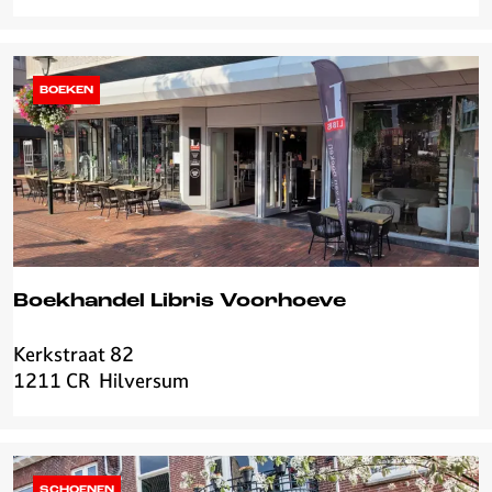
o
d
h
a
BOEKEN
l
l
M
O
U
T
Boekhandel Libris Voorhoeve
Kerkstraat 82
B
1211 CR
Hilversum
o
e
k
h
a
SCHOENEN