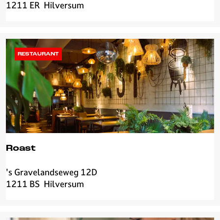
1211 ER
Hilversum
a
r
a
RESTAURANT
Roast
's Gravelandseweg 12D
R
1211 BS
Hilversum
o
a
s
t