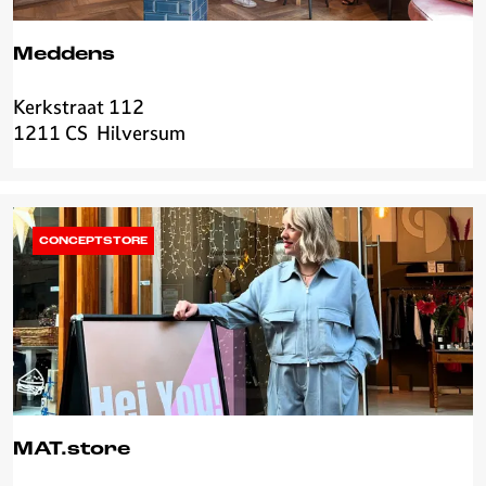
Meddens
Kerkstraat 112
M
1211 CS
Hilversum
e
d
d
e
n
CONCEPTSTORE
s
MAT.store