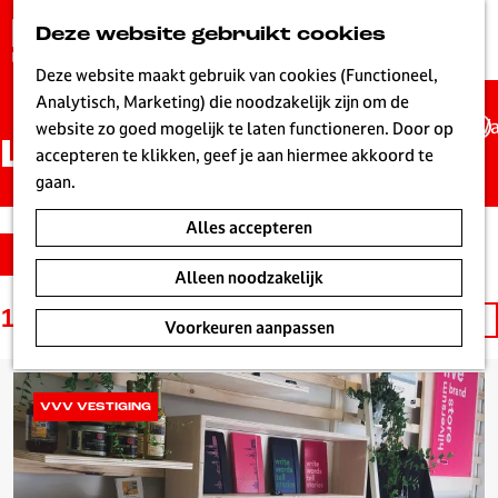
G
Deze website gebruikt cookies
K
Z
a
MENU
a
o
n
Deze website maakt gebruik van cookies (Functioneel,
a
e
a
Analytisch, Marketing) die noodzakelijk zijn om de
r
k
Wa
a
website zo goed mogelijk te laten functioneren. Door op
t
e
Locaties
r
accepteren te klikken, geef je aan hiermee akkoord te
n
d
gaan.
e
Alles accepteren
h
S
W
Filter
o
o
a
Alleen noodzakelijk
m
r
t
e
1 t/m 24 van 300 resultaten
S
t
Voorkeuren aanpassen
z
p
o
e
o
a
r
e
e
g
t
r
k
VVV VESTIGING
e
e
o
j
L
e
p
e
i
r
: