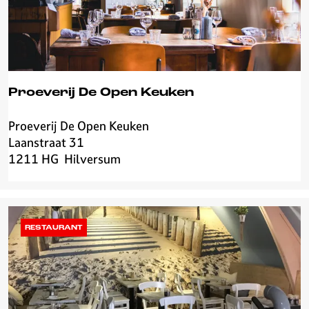
d
e
l
s
m
i
Proeverij De Open Keuken
d
Proeverij De Open Keuken
P
Laanstraat 31
r
1211 HG
Hilversum
o
e
v
e
r
RESTAURANT
i
j
D
e
O