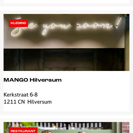
r
o
w
S
KLEDING
t
o
r
e
MANGO Hilversum
Kerkstraat 6-8
M
1211 CN
Hilversum
A
N
G
O
H
RESTAURANT