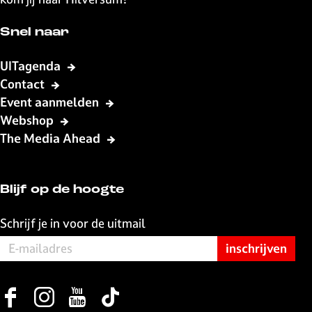
a
e
n
Snel naar
d
e
UITagenda
p
Contact
a
Event aanmelden
g
Webshop
i
The Media Ahead
n
a
Blijf op de hoogte
Schrijf je in voor de uitmail
F
I
Y
T