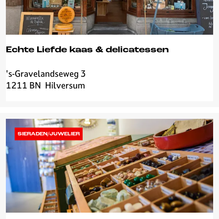
Echte Liefde kaas & delicatessen
's-Gravelandseweg 3
E
1211 BN
Hilversum
c
h
t
e
L
SIERADEN/JUWELIER
i
e
f
d
e
k
a