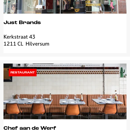
e
r
Just Brands
Kerkstraat 43
J
1211 CL
Hilversum
u
s
t
B
r
RESTAURANT
a
n
d
s
Chef aan de Werf