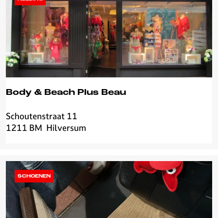
e
n
b
a
l
Body & Beach Plus Beau
Schoutenstraat 11
B
1211 BM
Hilversum
o
d
y
&
B
SCHOENEN
e
a
c