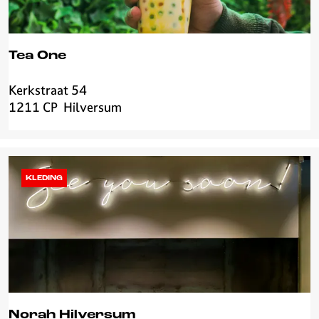
Tea One
Kerkstraat 54
T
1211 CP
Hilversum
e
a
O
n
e
KLEDING
Norah Hilversum