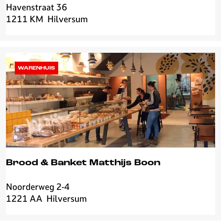
r
Havenstraat 36
R
i
1211 KM
Hilversum
e
j
s
t
a
u
WARENHUIS
r
a
n
t
S
h
a
n
Brood & Banket Matthijs Boon
t
h
Noorderweg 2-4
B
y
1221 AA
Hilversum
r
o