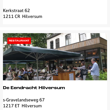
Kerkstraat 62
N
1211 CR
Hilversum
o
r
a
h
H
RESTAURANT
i
l
v
e
r
s
u
m
De Eendracht Hilversum
s-Gravelandseweg 67
D
1217 ET
Hilversum
e