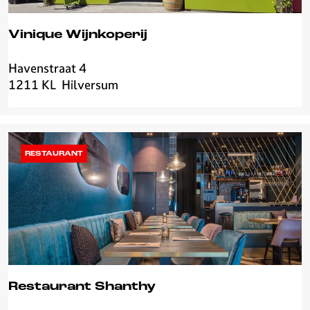
Vinique Wijnkoperij
Havenstraat 4
V
1211 KL
Hilversum
i
n
i
q
u
RESTAURANT
e
W
i
j
n
k
o
p
Restaurant Shanthy
e