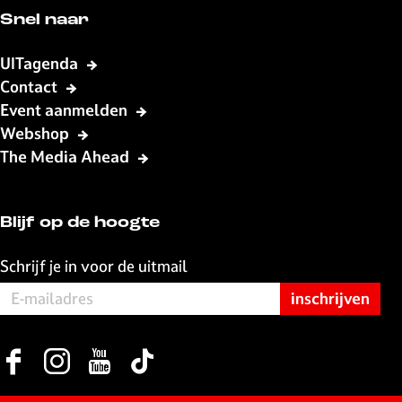
a
e
n
Snel naar
s
p
d
T
a
e
UITagenda
a
g
p
Contact
p
i
a
Event aanmelden
a
n
g
Webshop
s
a
i
The Media Ahead
n
a
Blijf op de hoogte
Schrijf je in voor de uitmail
F
I
Y
T
a
n
o
i