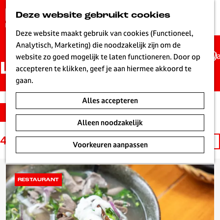
G
Deze website gebruikt cookies
K
Z
a
MENU
a
o
n
Deze website maakt gebruik van cookies (Functioneel,
a
e
a
Analytisch, Marketing) die noodzakelijk zijn om de
r
k
Wa
a
website zo goed mogelijk te laten functioneren. Door op
t
e
Locaties
r
accepteren te klikken, geef je aan hiermee akkoord te
n
d
gaan.
e
Alles accepteren
h
S
W
Filter
o
o
a
Alleen noodzakelijk
m
r
t
e
49 t/m 72 van 300 resultaten
S
t
Voorkeuren aanpassen
z
p
o
e
o
a
r
e
e
g
t
r
k
RESTAURANT
e
e
o
j
L
e
p
e
i
r
: