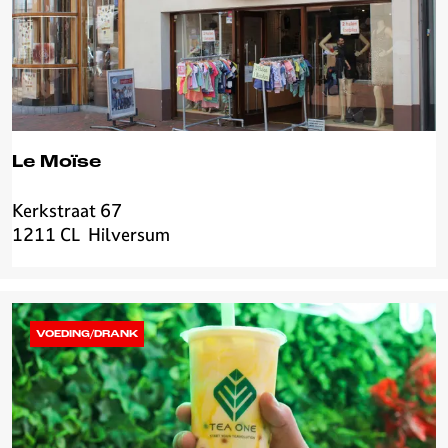
e
M
a
t
r
a
s
Le Moïse
Kerkstraat 67
L
1211 CL
Hilversum
e
M
o
ï
s
VOEDING/DRANK
e