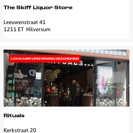
The Skiff Liquor Store
Leeuwenstraat 41
T
1211 ET
Hilversum
h
e
S
k
i
LICHAAMSVERZORGING/GEZONDHEID
f
f
L
i
q
u
o
r
Rituals
S
t
Kerkstraat 20
R