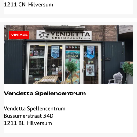
o
1211 CN
Hilversum
i
r
t
e
u
a
l
VINTAGE
s
Vendetta Spellencentrum
Vendetta Spellencentrum
V
Bussumerstraat 34D
e
1211 BL
Hilversum
n
d