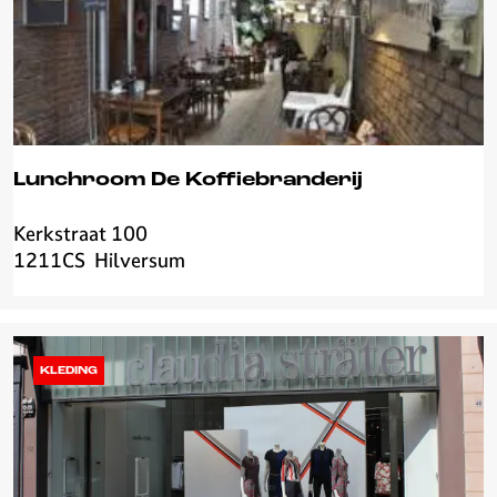
o
n
Lunchroom De Koffiebranderij
Kerkstraat 100
L
1211CS
Hilversum
u
n
c
h
r
KLEDING
o
o
m
D