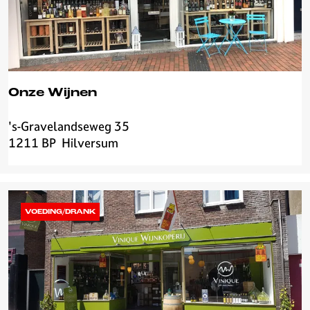
u
e
m
Onze Wijnen
's-Gravelandseweg 35
O
1211 BP
Hilversum
n
z
e
W
i
VOEDING/DRANK
j
n
e
n