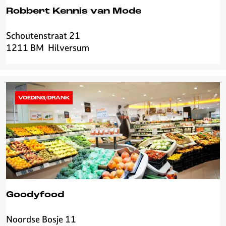
n
Robbert Kennis van Mode
e
n
Schoutenstraat 21
R
1211 BM
Hilversum
o
b
b
e
r
VOEDING/DRANK
t
K
e
n
n
i
s
v
Goodyfood
a
n
Noordse Bosje 11
G