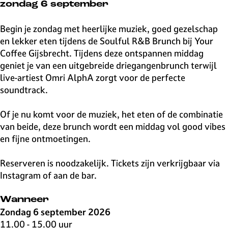
v
zondag 6 september
e
H
Begin je zondag met heerlijke muziek, goed gezelschap
i
en lekker eten tijdens de Soulful R&B Brunch bij Your
l
Coffee Gijsbrecht. Tijdens deze ontspannen middag
v
geniet je van een uitgebreide driegangenbrunch terwijl
e
live-artiest Omri AlphA zorgt voor de perfecte
r
soundtrack.
s
u
Of je nu komt voor de muziek, het eten of de combinatie
m
van beide, deze brunch wordt een middag vol good vibes
en fijne ontmoetingen.
Reserveren is noodzakelijk. Tickets zijn verkrijgbaar via
Instagram of aan de bar.
Wanneer
Zondag 6 september 2026
11.00 - 15.00 uur