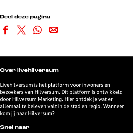
Deel deze pagina
D
D
D
D
e
e
e
e
e
e
e
e
l
l
l
l
d
d
d
d
e
e
e
e
Over livehilversum
z
z
z
z
e
e
e
e
Livehilversum is het platform voor inwoners en
p
p
p
p
bezoekers van Hilversum. Dit platform is ontwikkeld
a
a
a
a
door Hilversum Marketing. Hier ontdek je wat er
g
g
g
g
allemaal te beleven valt in de stad en regio. Wanneer
i
i
i
i
kom jij naar Hilversum?
n
n
n
n
a
a
a
a
Snel naar
o
o
o
o