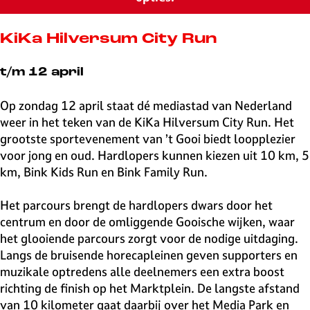
v
e
H
KiKa Hilversum City Run
i
l
t/m 12 april
v
e
Op zondag 12 april staat dé mediastad van Nederland
r
weer in het teken van de KiKa Hilversum City Run. Het
s
grootste sportevenement van ’t Gooi biedt loopplezier
u
voor jong en oud. Hardlopers kunnen kiezen uit 10 km, 5
m
km, Bink Kids Run en Bink Family Run.
Het parcours brengt de hardlopers dwars door het
centrum en door de omliggende Gooische wijken, waar
het glooiende parcours zorgt voor de nodige uitdaging.
Langs de bruisende horecapleinen geven supporters en
muzikale optredens alle deelnemers een extra boost
richting de finish op het Marktplein. De langste afstand
van 10 kilometer gaat daarbij over het Media Park en