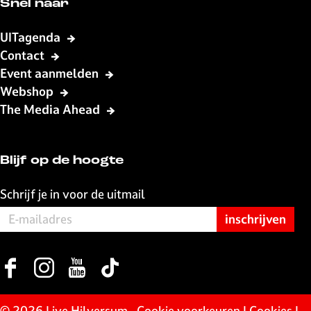
Snel naar
UITagenda
Contact
Event aanmelden
Webshop
The Media Ahead
Blijf op de hoogte
Schrijf je in voor de uitmail
F
I
Y
T
a
n
o
i
c
s
u
k
© 2026 Live Hilversum -
Cookie voorkeuren
|
Cookies
|