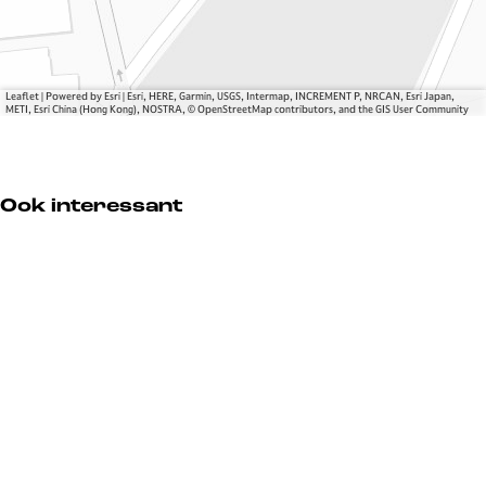
C
C
t
i
i
y
t
t
R
y
y
u
Leaflet
|
Powered by Esri | Esri, HERE, Garmin, USGS, Intermap, INCREMENT P, NRCAN, Esri Japan,
R
R
n
METI, Esri China (Hong Kong), NOSTRA, © OpenStreetMap contributors, and the GIS User Community
u
u
n
n
Ook interessant