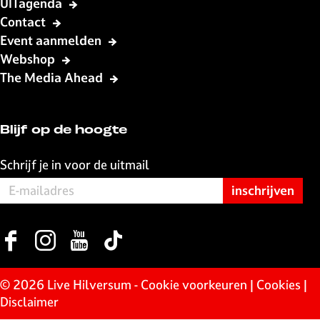
UITagenda
a
h
-
Contact
c
a
m
Event aanmelden
e
t
a
Webshop
b
s
i
The Media Ahead
o
A
l
o
p
k
p
Blijf op de hoogte
Schrijf je in voor de uitmail
F
I
Y
T
a
n
o
i
c
s
u
k
© 2026 Live Hilversum -
Cookie voorkeuren
|
Cookies
|
e
t
T
T
Disclaimer
b
a
u
o