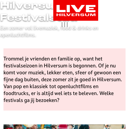
Hilversum
G
a
Festivalstad
n
|
|
|
a
Een zomer vol livemuziek, food & drinks en
a
openluchtfilms.
r
d
e
Trommel je vrienden en familie op, want het
h
festivalseizoen in Hilversum is begonnen. Of je nu
o
komt voor muziek, lekker eten, sfeer of gewoon een
m
fijne dag buiten, deze zomer zit je goed in Hilversum.
e
Van pop en klassiek tot openluchtfilms en
p
foodtrucks, er is altijd wel iets te beleven. Welke
a
festivals ga jij bezoeken?
g
e
L
i
I