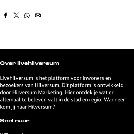
D
D
D
D
e
e
e
e
e
e
e
e
l
l
l
l
d
d
d
d
e
e
e
e
z
z
z
z
Over livehilversum
e
e
e
e
p
p
p
p
Livehilversum is het platform voor inwoners en
a
a
a
a
bezoekers van Hilversum. Dit platform is ontwikkeld
g
g
g
g
door Hilversum Marketing. Hier ontdek je wat er
i
i
i
i
allemaal te beleven valt in de stad en regio. Wanneer
n
n
n
n
kom jij naar Hilversum?
a
a
a
a
o
o
o
o
Snel naar
p
p
p
p
F
X
W
e