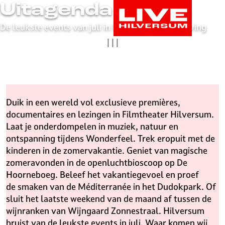
Uitagenda tips
G
a
De leukste events van juli in Hilversum en omgeving
n
|
|
|
a
a
r
d
e
Duik in een wereld vol exclusieve premières,
h
documentaires en lezingen in Filmtheater Hilversum.
o
Laat je onderdompelen in muziek, natuur en
m
ontspanning tijdens Wonderfeel. Trek eropuit met de
e
kinderen in de zomervakantie. Geniet van magische
p
zomeravonden in de openluchtbioscoop op De
a
Hoorneboeg. Beleef het vakantiegevoel en proef
g
de smaken van de Méditerranée in het Dudokpark. Of
e
sluit het laatste weekend van de maand af tussen de
L
wijnranken van Wijngaard Zonnestraal. Hilversum
i
bruist van de leukste events in juli. Waar komen wij