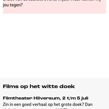
v
jou tegen?
e
H
i
l
v
e
r
s
u
m
Films op het witte doek
Filmtheater Hilversum, 2 t/m 5 juli
Zin in een goed verhaal op het grote doek? Dan