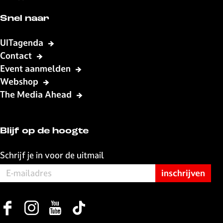
a
a
a
a
o
o
o
o
Snel naar
p
p
p
p
F
X
W
e
UITagenda
a
h
-
Contact
c
a
m
Event aanmelden
e
t
a
Webshop
b
s
i
The Media Ahead
o
A
l
o
p
k
p
Blijf op de hoogte
Schrijf je in voor de uitmail
F
I
Y
T