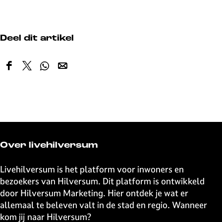
Deel dit artikel
D
D
D
D
e
e
e
e
e
e
e
e
l
l
l
l
d
d
d
d
e
e
e
e
z
z
z
z
Over livehilversum
e
e
e
e
p
p
p
p
Livehilversum is het platform voor inwoners en
a
a
a
a
bezoekers van Hilversum. Dit platform is ontwikkeld
g
g
g
g
door Hilversum Marketing. Hier ontdek je wat er
i
i
i
i
allemaal te beleven valt in de stad en regio. Wanneer
n
n
n
n
kom jij naar Hilversum?