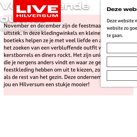
Verbluffende
G
Deze webs
a
outfits
n
Deze website m
November en december zijn de feestmaanden bij
a
website zo goe
Waar is het feestje?
uitstek. In deze kledingwinkels en kleine, sfeervolle
a
te gaan.
boetieks helpen ze je met veel liefde en aandacht bij
r
het zoeken van een verbluffende outfit waarin je alle
d
kerstborrels en diners rockt. Het zijn unieke winkels
e
die je nergens anders vindt en waar ze genoeg
h
feestkleding hebben om uit te kiezen, zowel voor jou
o
als de rest van het gezin. Deze ondernemers maken
m
jou en Hilversum een stukje mooier!
e
p
a
g
e
L
i