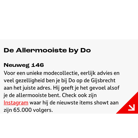
v
e
H
i
l
v
e
De Allermooiste by Do
r
s
Neuweg 146
u
Voor een unieke modecollectie, eerlijk advies en
m
veel gezelligheid ben je bij Do op de Gijsbrecht
aan het juiste adres. Hij geeft je het gevoel alsof
je de allermooiste bent. Check ook zijn
Instagram
waar hij de nieuwste items showt aan
zijn 65.000 volgers.