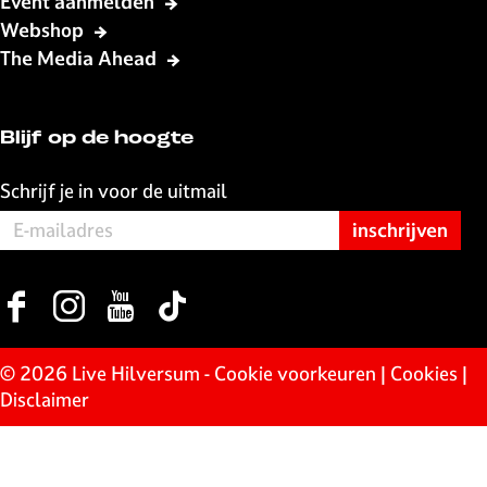
Event aanmelden
Webshop
The Media Ahead
Blijf op de hoogte
Schrijf je in voor de uitmail
F
I
Y
T
a
n
o
i
c
s
u
k
© 2026 Live Hilversum -
Cookie voorkeuren
|
Cookies
|
e
t
T
T
Disclaimer
b
a
u
o
o
g
b
k
o
r
e
L